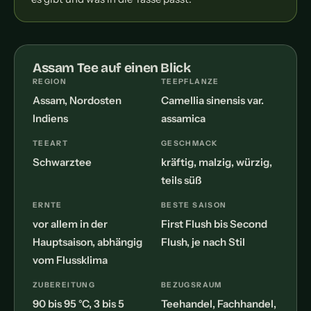
Assam Tee auf einen Blick
REGION
TEEPFLANZE
Assam, Nordosten
Camellia sinensis var.
Indiens
assamica
TEEART
GESCHMACK
Schwarztee
kräftig, malzig, würzig,
teils süß
ERNTE
BESTE SAISON
vor allem in der
First Flush bis Second
Hauptsaison, abhängig
Flush, je nach Stil
vom Flussklima
ZUBEREITUNG
BEZUGSRAUM
90 bis 95 °C, 3 bis 5
Teehandel, Fachhandel,