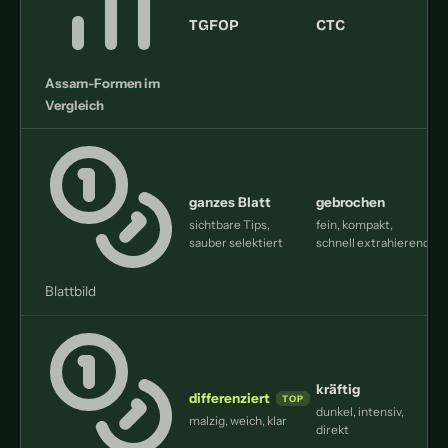
TGFOP
CTC
Assam-Formen im
Vergleich
ganzes Blatt
gebrochen
sichtbare Tips,
fein, kompakt,
z
sauber selektiert
schnell extrahierend
Blattbild
kräftig
differenziert
dunkel, intensiv,
j
malzig, weich, klar
direkt
u