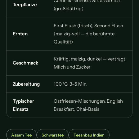
Camellia sinensis var. assamica
Teepflanze
(großblättrig)
First Flush (frisch), Second Flush
Ernten
(malzig-voll — die berühmte
Qualität)
Kräftig, malzig, dunkel — verträgt
Geschmack
Milch und Zucker
Zubereitung
100 °C, 3–5 Min.
Typischer
Ostfriesen-Mischungen, English
Einsatz
Breakfast, Chai-Basis
Assam Tee
Schwarztee
Teeanbau Indien