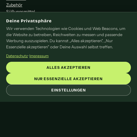
Zubehör
Süßungsmittel
Deine Privatsphäre
MITMACHEN
Wir verwenden Technologien wie Cookies und Web Beacons, um
die Website zu betreiben, Reichweiten zu messen und passende
Redaktion
Werbung auszuspielen. Du kannst „Alles akzeptieren", „Nur
Pressemitteilung
Essenzielle akzeptieren" oder Deine Auswahl selbst treffen.
Newsletter
Datenschutz
·
Impressum
Kontakt
ALLES AKZEPTIEREN
LEGAL
NUR ESSENZIELLE AKZEPTIEREN
Impressum
EINSTELLUNGEN
Datenschutz
Cookie-Einstellungen
© 2026 liveoftea. Das Online-Magazin rund um Tee.
Mit
♥
und viel Tee gemacht.