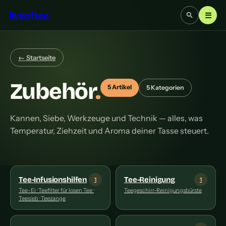
liveoftea
☰
← Startseite
Zubehör
.
5 Artikel
5 Kategorien
Kannen, Siebe, Werkzeuge und Technik — alles, was
Temperatur, Ziehzeit und Aroma deiner Tasse steuert.
Tee-Infusionshilfen
Tee-Reinigung
1
1
Tee-Ei · Teefilter für losen Tee ·
Teegeschirr-Reinigungsbürste
Teesieb · Teezange