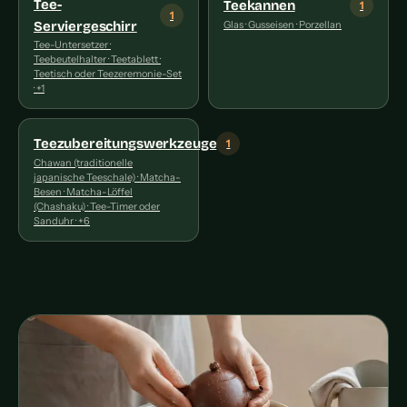
Tee-
Teekannen
1
1
Serviergeschirr
Glas · Gusseisen · Porzellan
Tee-Untersetzer ·
Teebeutelhalter · Teetablett ·
Teetisch oder Teezeremonie-Set
· +1
Teezubereitungswerkzeuge
1
Chawan (traditionelle
japanische Teeschale) · Matcha-
Besen · Matcha-Löffel
(Chashaku) · Tee-Timer oder
Sanduhr · +6