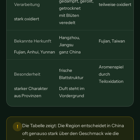
gedämpft, gerollt,
Verarbeitung
teilweise oxidiert
getrocknet
mit Blüten
stark oxidiert
veredelt
Hangzhou,
Bekannte Herkunft
Fujian, Taiwan
Jiangsu
Fujian, Anhui, Yunnan
ganz China
Aromenspiel
frische
Besonderheit
durch
r
Blattstruktur
Teiloxidation
starker Charakter
Duft steht im
aus Provinzen
Vordergrund
Die Tabelle zeigt: Die Region entscheidet in China
oft genauso stark über den Geschmack wie die