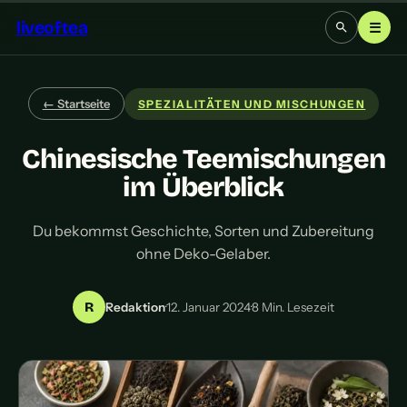
liveoftea
☰
← Startseite
SPEZIALITÄTEN UND MISCHUNGEN
Chinesische Teemischungen
im Überblick
Du bekommst Geschichte, Sorten und Zubereitung
ohne Deko-Gelaber.
R
Redaktion
·
12. Januar 2024
·
8 Min. Lesezeit