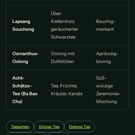
Über
Lapsang
Kiefernholz
Rauchig-
Souchong
geräucherter
markant
Schwarztee
Osmanthus-
Oolong mit
Aprikosig-
Oolong
Duftblüten
blumig
Acht-
Süß-
Schätze-
Tee, Früchte,
würzige
Tee (Ba Bao
Kräuter, Kandis
Zeremonie-
Cha)
Mischung
Teesorten
Grüner Tee
Oolong Tee