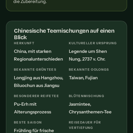
die Zubereitung.
Chinesische Teemischungen auf einen
Blick
HERKUNFT
KULTURELLER URSPRUNG
China, mit starken
Legende um Shen
Regionalunterschieden
Nung, 2737 v. Chr.
BEKANNTE GRÜNTEES
BEKANNTE OOLONGS
Longjing aus Hangzhou,
Taiwan, Fujian
Biluochun aus Jiangsu
BESONDERER REIFETEE
BLÜTENMISCHUNG
Pu-Erh mit
Jasmintee,
Alterungsprozess
Chrysanthemen-Tee
BESTE SAISON
REISEDAUER FÜR
VERTIEFUNG
Frühling für frische