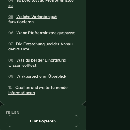
04
So bereitest du Pfefferminztee
zu
05
Welche Varianten gut
funktionieren
06
Wann Pfefferminztee gut passt
07
Die Entstehung und der Anbau
der Pflanze
08
Was du bei der Einordnung
wissen solltest
09
Wirkbereiche im Überblick
10
Quellen und weiterführende
Informationen
TEILEN
Link kopieren