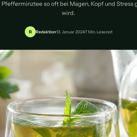
Pfefferminztee so oft bei Magen, Kopf und Stress 
wird.
R
Redaktion
·
13. Januar 2024
·
7 Min. Lesezeit