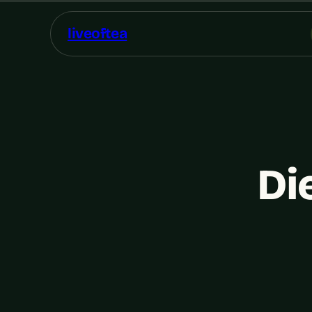
liveoftea
Di