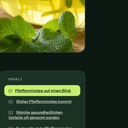
INHALT
01
Pfefferminztee auf einen Blick
02
Woher Pfefferminztee kommt
03
Welche gesundheitlichen
Vorteile oft genannt werden