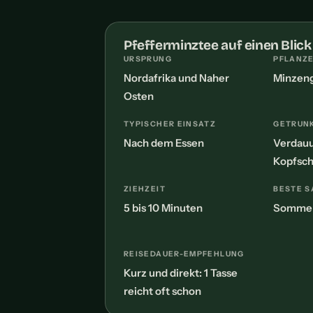
Pfefferminztee auf einen Blick
URSPRUNG
PFLANZE
Nordafrika und Naher
Minzen
Osten
TYPISCHER EINSATZ
GETRUNK
Nach dem Essen
Verdauu
Kopfsc
ZIEHZEIT
BESTE S
5 bis 10 Minuten
Sommer
REISEDAUER-EMPFEHLUNG
Kurz und direkt: 1 Tasse
reicht oft schon