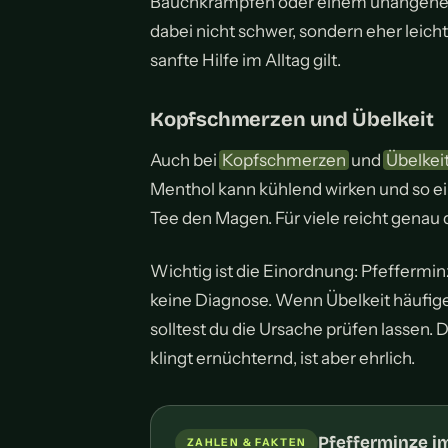
Bauchkrämpfen oder einem unangeneh
dabei nicht schwer, sondern eher leicht
sanfte Hilfe im Alltag gilt.
Kopfschmerzen und Übelkeit
Auch bei
Kopfschmerzen
und
Übelkei
Menthol kann kühlend wirken und so ein
Tee den Magen. Für viele reicht genau
Wichtig ist die Einordnung: Pfeffermi
keine Diagnose. Wenn Übelkeit häufig
solltest du die Ursache prüfen lassen. D
klingt ernüchternd, ist aber ehrlich.
Pfefferminze im
ZAHLEN & FAKTEN