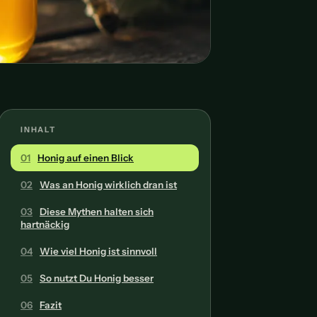
INHALT
01
Honig auf einen Blick
02
Was an Honig wirklich dran ist
03
Diese Mythen halten sich
hartnäckig
04
Wie viel Honig ist sinnvoll
05
So nutzt Du Honig besser
06
Fazit