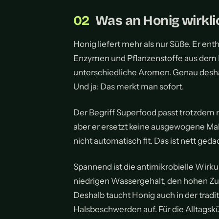
Was an Honig wirklic
Honig liefert mehr als nur Süße. Er ent
Enzymen und Pflanzenstoffe aus dem 
unterschiedliche Aromen. Genau desha
Und ja: Das merkt man sofort.
Der Begriff Superfood passt trotzdem 
aber er ersetzt keine ausgewogene Mah
nicht automatisch fit. Das ist nett geda
Spannend ist die antimikrobielle Wir
niedrigen Wassergehalt, den hohen Z
Deshalb taucht Honig auch in der tra
Halsbeschwerden auf. Für die Alltagskü