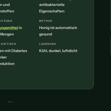
n und
antibakterielle
nstoffen
Eigenschaften
NUTZUNG
MYTHOS
ungsmittel
in
Honig ist automatisch
 Mengen
gesund
 KRITISCH
LAGERUNG
n mit Diabetes
Kühl, dunkel, luftdicht
rker
eduktion
• • •