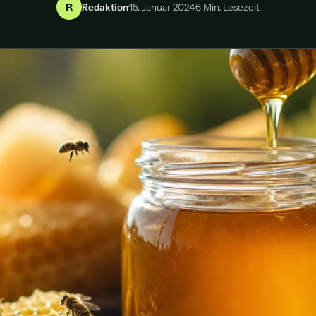
R
Redaktion
·
15. Januar 2024
·
6 Min. Lesezeit