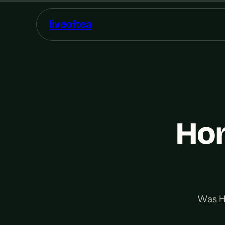
liveoftea
Hon
Was Ho