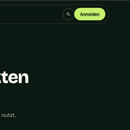
Anmelden
kten
 nutzt.