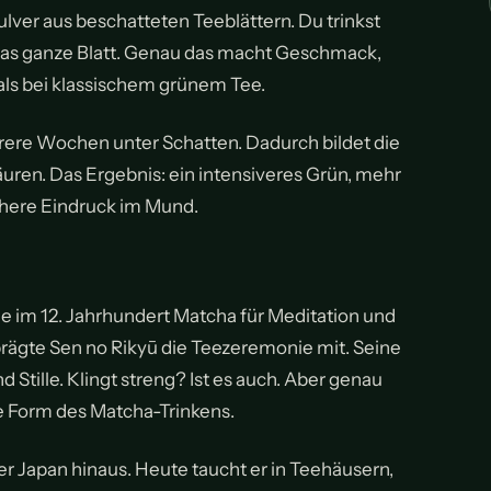
lver aus beschatteten Teeblättern. Du trinkst
 das ganze Blatt. Genau das macht Geschmack,
als bei klassischem grünem Tee.
rere Wochen unter Schatten. Dadurch bildet die
ren. Das Ergebnis: ein intensiveres Grün, mehr
chere Eindruck im Mund.
e im 12. Jahrhundert Matcha für Meditation und
prägte Sen no Rikyū die Teezeremonie mit. Seine
 Stille. Klingt streng? Ist es auch. Aber genau
e Form des Matcha-Trinkens.
er Japan hinaus. Heute taucht er in Teehäusern,