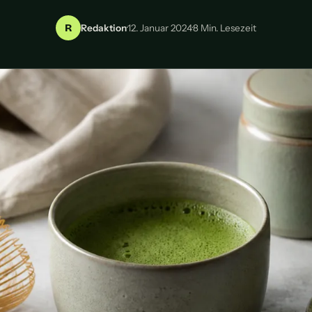
R
Redaktion
·
12. Januar 2024
·
8 Min. Lesezeit