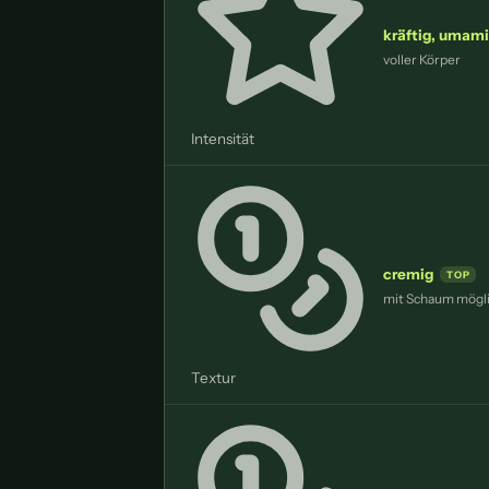
kräftig, umami
voller Körper
Intensität
cremig
mit Schaum mögl
Textur