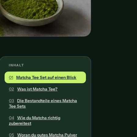
INHALT
01
Matcha Tee Set auf einen Blick
02
Was ist Matcha Tee?
03
Die Bestandteile eines Matcha
Tee Sets
04
Wie du Matcha richtig
zubereitest
05
Woran du gutes Matcha Pulver