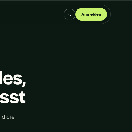
Anmelden
les,
sst
nd die