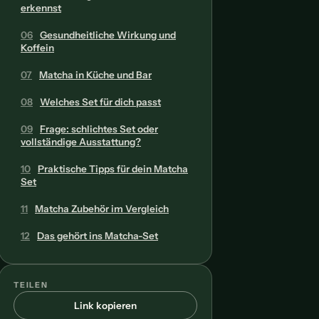
erkennst
06
Gesundheitliche Wirkung und
Koffein
07
Matcha in Küche und Bar
08
Welches Set für dich passt
09
Frage: schlichtes Set oder
vollständige Ausstattung?
10
Praktische Tipps für dein Matcha
Set
11
Matcha Zubehör im Vergleich
12
Das gehört ins Matcha-Set
TEILEN
Link kopieren