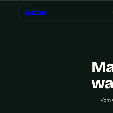
liveoftea
Mat
wa
Vom C