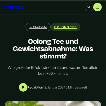
liveoftea
☰
← Startseite
OOLONG TEE
Oolong Tee und
Gewichtsabnahme: Was
stimmt?
Wie groß der Effekt wirklich ist und warum Tee allein
kein Fettkiller ist.
R
Redaktion
·
12. Januar 2024
·
6 Min. Lesezeit