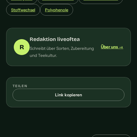
Stoffwechsel
Polyphenole
Redaktion liveoftea
R
Über uns →
Schreibt über Sorten, Zubereitung
und Teekultur.
TEILEN
Link kopieren