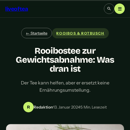
liveoftea
☰
← Startseite
ROOIBOS & ROTBUSCH
Rooibostee zur
Gewichtsabnahme: Was
dran ist
Der Tee kann helfen, aber er ersetzt keine
Ernährungsumstellung.
R
Redaktion
·
13. Januar 2024
·
5 Min. Lesezeit