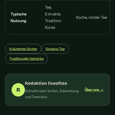
Tee,
Typische
Extrakte,
Küche, milder Tee
Nutzung
Tradition
Korea
Kräutertee Sorten
Ginseng Tee
Traditionelle Getränke
Redaktion liveoftea
R
Über uns →
Schreibt über Sorten, Zubereitung
und Teekultur.