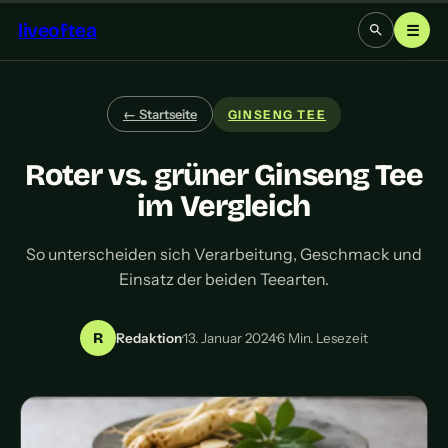
liveoftea
☰
← Startseite
GINSENG TEE
Roter vs. grüner Ginseng Tee
im Vergleich
So unterscheiden sich Verarbeitung, Geschmack und
Einsatz der beiden Teearten.
R
Redaktion
·
13. Januar 2024
·
6 Min. Lesezeit