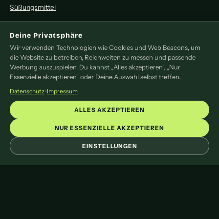
Süßungsmittel
MITMACHEN
Deine Privatsphäre
Wir verwenden Technologien wie Cookies und Web Beacons, um
Redaktion
die Website zu betreiben, Reichweiten zu messen und passende
Pressemitteilung
Werbung auszuspielen. Du kannst „Alles akzeptieren", „Nur
Newsletter
Essenzielle akzeptieren" oder Deine Auswahl selbst treffen.
Kontakt
Datenschutz
·
Impressum
LEGAL
ALLES AKZEPTIEREN
Impressum
NUR ESSENZIELLE AKZEPTIEREN
Datenschutz
EINSTELLUNGEN
Cookie-Einstellungen
© 2026 liveoftea. Das Online-Magazin rund um Tee.
Mit
♥
und viel Tee gemacht.