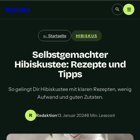
liveoftea
☰
← Startseite
HIBISKUS
Selbstgemachter
Hibiskustee: Rezepte und
Tipps
So gelingt Dir Hibiskustee mit klaren Rezepten, wenig
Aufwand und guten Zutaten.
R
Redaktion
·
13. Januar 2024
·
8 Min. Lesezeit