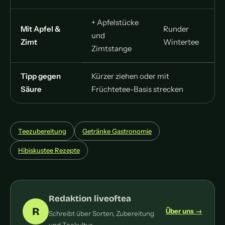
+ Apfelstücke
Mit Apfel &
Runder
und
Zimt
Wintertee
Zimtstange
Tipp gegen
Kürzer ziehen oder mit
Säure
Früchtetee-Basis strecken
Teezubereitung
Getränke Gastronomie
Hibiskustee Rezepte
Redaktion liveoftea
R
Über uns →
Schreibt über Sorten, Zubereitung