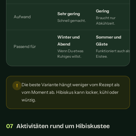
Gering
Sehr gering
Aufwand
Braucht nur
Schnell gemacht.
Abkühlzeit.
B
Winter und
Sommer und
Abend
Gäste
Passend für
Wenn Du etwas
Funktioniert auch als
M
Ruhiges willst.
Eistee.
l
Die beste Variante hängt weniger vom Rezept als
vom Moment ab. Hibiskus kann locker, kühl oder
würzig.
Aktivitäten rund um Hibiskustee