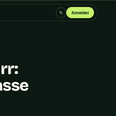
Anmelden
rr:
asse