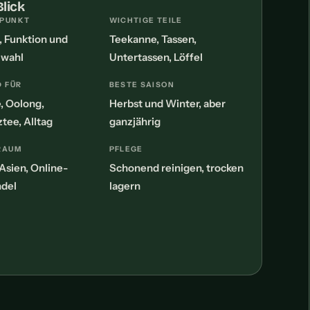
Blick
PUNKT
WICHTIGE TEILE
, Funktion und
Teekanne, Tassen,
lwahl
Untertassen, Löffel
 FÜR
BESTE SAISON
, Oolong,
Herbst und Winter, aber
tee, Alltag
ganzjährig
RAUM
PFLEGE
Asien, Online-
Schonend reinigen, trocken
del
lagern