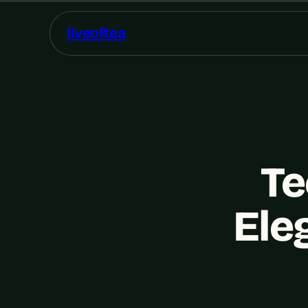
liveoftea
Te
Ele