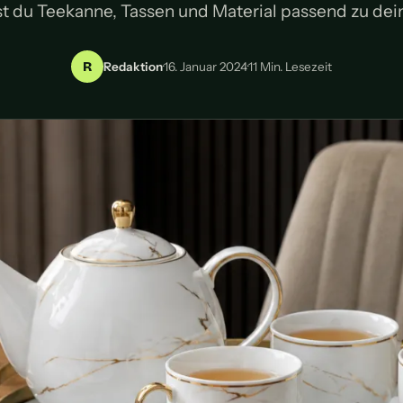
t du Teekanne, Tassen und Material passend zu de
R
Redaktion
·
16. Januar 2024
·
11 Min. Lesezeit