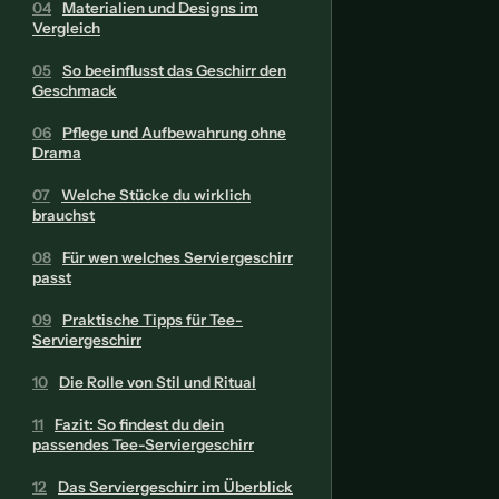
04
Materialien und Designs im
Vergleich
05
So beeinflusst das Geschirr den
Geschmack
06
Pflege und Aufbewahrung ohne
Drama
07
Welche Stücke du wirklich
brauchst
08
Für wen welches Serviergeschirr
passt
09
Praktische Tipps für Tee-
Serviergeschirr
10
Die Rolle von Stil und Ritual
11
Fazit: So findest du dein
passendes Tee-Serviergeschirr
12
Das Serviergeschirr im Überblick