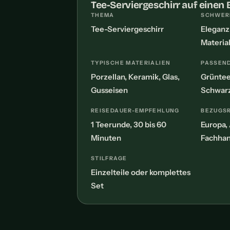
Tee-Serviergeschirr auf einen 
THEMA
SCHWER
Tee-Serviergeschirr
Eleganz
Materia
TYPISCHE MATERIALIEN
PASSEND
Porzellan, Keramik, Glas,
Grüntee
Gusseisen
Schwarz
REISEDAUER-EMPFEHLUNG
BEZUGS
1 Teerunde, 30 bis 60
Europa, 
Minuten
Fachhan
STILFRAGE
Einzelteile oder komplettes
Set