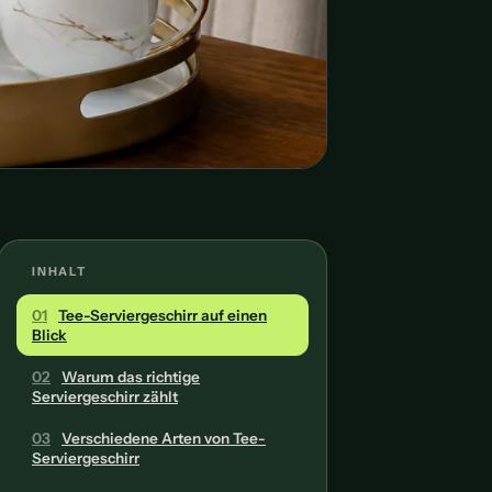
INHALT
01
Tee-Serviergeschirr auf einen
Blick
02
Warum das richtige
Serviergeschirr zählt
03
Verschiedene Arten von Tee-
Serviergeschirr