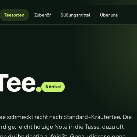
Teesorten
Zubehör
Süßungsmittel
Über uns
Tee
.
6 Artikel
ee schmeckt nicht nach Standard-Kräutertee. Die
ige, leicht holzige Note in die Tasse, dazu oft
nn du ihn richtig aufgießt. Genau dieser eigene