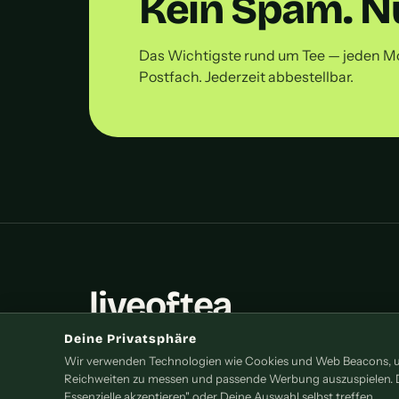
Kein Spam. Nu
Das Wichtigste rund um Tee — jeden M
Postfach. Jederzeit abbestellbar.
liveoftea
Deine Privatsphäre
Das Online-Magazin rund um Tee — Sorten,
Wir verwenden Technologien wie Cookies und Web Beacons, um
Zubereitung, Gesundheit und Teekultur aus
Reichweiten zu messen und passende Werbung auszuspielen. Du
aller Welt.
Essenzielle akzeptieren" oder Deine Auswahl selbst treffen.