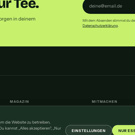
r Tee.
orgen in deinem
Mit dem Absenden stimmst du dem 
Datenschutzerklärung
.
MAGAZIN
MITMACHEN
Teesorten
Redaktion
Zubehör
Pressemitteilung
 die Website zu betreiben,
Süßungsmittel
Newsletter
 kannst „Alles akzeptieren", „Nur
EINSTELLUNGEN
NUR ES
Kontakt