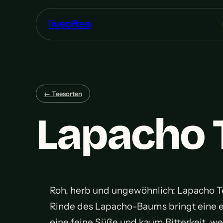
liveoftea
← Teesorten
Lapacho 
Roh, herb und ungewöhnlich: Lapacho T
Rinde des Lapacho-Baums bringt eine erd
eine feine Süße und kaum Bitterkeit, we