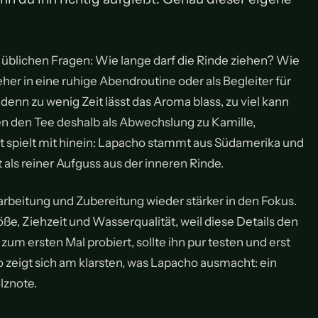
.
e üblichen Fragen: Wie lange darf die Rinde ziehen? Wie
her in eine ruhige Abendroutine oder als Begleiter für
denn zu wenig Zeit lässt das Aroma blass, zu viel kann
zen den Tee deshalb als Abwechslung zu Kamille,
t spielt mit hinein: Lapacho stammt aus Südamerika und
 als reiner Aufguss aus der inneren Rinde.
rbeitung und Zubereitung wieder stärker in den Fokus.
öße, Ziehzeit und Wasserqualität, weil diese Details den
m ersten Mal probiert, sollte ihn pur testen und erst
 zeigt sich am klarsten, was Lapacho ausmacht: ein
lznote.