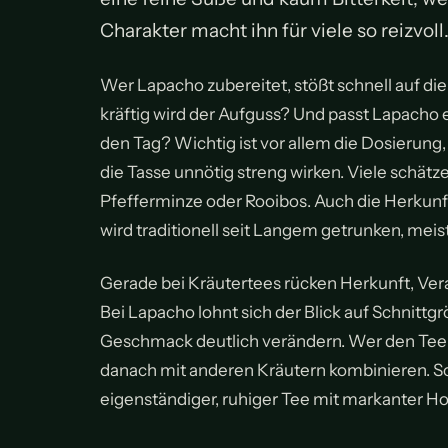
Charakter macht ihn für viele so reizvoll
Wer Lapacho zubereitet, stößt schnell auf di
kräftig wird der Aufguss? Und passt Lapacho e
den Tag? Wichtig ist vor allem die Dosierung, 
die Tasse unnötig streng wirken. Viele schät
Pfefferminze oder Rooibos. Auch die Herkunf
wird traditionell seit Langem getrunken, meist
Gerade bei Kräutertees rücken Herkunft, Vera
Bei Lapacho lohnt sich der Blick auf Schnittgr
Geschmack deutlich verändern. Wer den Tee zu
danach mit anderen Kräutern kombinieren. So
eigenständiger, ruhiger Tee mit markanter Ho