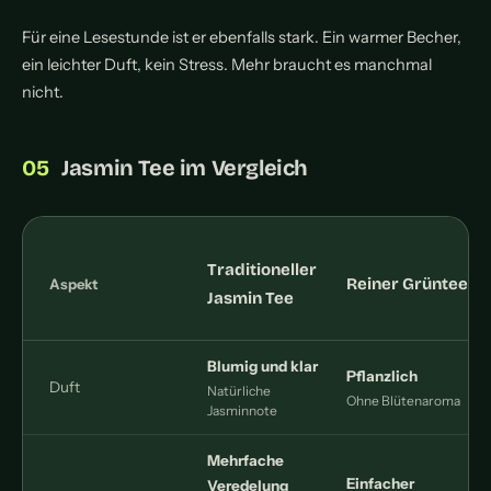
Für eine Lesestunde ist er ebenfalls stark. Ein warmer Becher,
ein leichter Duft, kein Stress. Mehr braucht es manchmal
nicht.
Jasmin Tee im Vergleich
Traditioneller
Reiner Grüntee
Aspekt
Jasmin Tee
Blumig und klar
Pflanzlich
Duft
Natürliche
J
Ohne Blütenaroma
Jasminnote
Mehrfache
Einfacher
Veredelung