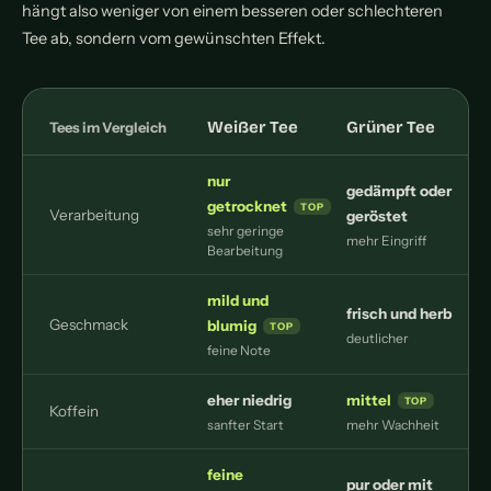
hängt also weniger von einem besseren oder schlechteren
Tee ab, sondern vom gewünschten Effekt.
Weißer Tee
Grüner Tee
Tees im Vergleich
nur
gedämpft oder
getrocknet
Verarbeitung
geröstet
k
sehr geringe
mehr Eingriff
Bearbeitung
mild und
frisch und herb
Geschmack
blumig
deutlicher
feine Note
eher niedrig
mittel
Koffein
sanfter Start
mehr Wachheit
j
feine
pur oder mit