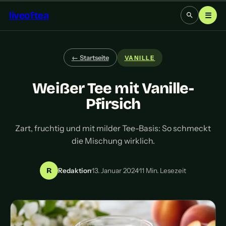
liveoftea
☰
← Startseite
VANILLE
Weißer Tee mit Vanille-
Pfirsich
Zart, fruchtig und mit milder Tee-Basis: So schmeckt
die Mischung wirklich.
R
Redaktion
·
13. Januar 2024
·
11 Min. Lesezeit