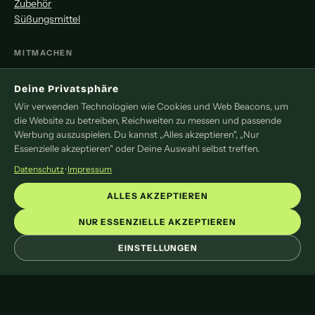
Zubehör
Süßungsmittel
MITMACHEN
Redaktion
Deine Privatsphäre
Pressemitteilung
Wir verwenden Technologien wie Cookies und Web Beacons, um
Newsletter
die Website zu betreiben, Reichweiten zu messen und passende
Kontakt
Werbung auszuspielen. Du kannst „Alles akzeptieren", „Nur
Essenzielle akzeptieren" oder Deine Auswahl selbst treffen.
LEGAL
Datenschutz
·
Impressum
Impressum
ALLES AKZEPTIEREN
Datenschutz
Cookie-Einstellungen
NUR ESSENZIELLE AKZEPTIEREN
EINSTELLUNGEN
© 2026 liveoftea. Das Online-Magazin rund um Tee.
Mit
♥
und viel Tee gemacht.