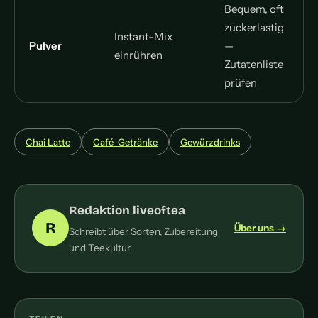
Bequem, oft
zuckerlastig
Instant-Mix
Pulver
—
einrühren
Zutatenliste
prüfen
Chai Latte
Café-Getränke
Gewürzdrinks
Redaktion liveoftea
R
Über uns →
Schreibt über Sorten, Zubereitung
und Teekultur.