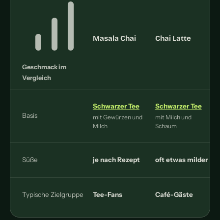
Masala Chai
Chai Latte
Geschmack im
Vergleich
Schwarzer Tee
Schwarzer Tee
Basis
mit Gewürzen und
mit Milch und
Milch
Schaum
k
Süße
je nach Rezept
oft etwas milder
Typische Zielgruppe
Tee-Fans
Café-Gäste