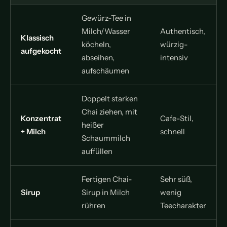
Gewürz-Tee in
Milch/Wasser
Authentisch,
Klassisch
köcheln,
würzig-
aufgekocht
abseihen,
intensiv
aufschäumen
Doppelt starken
Chai ziehen, mit
Konzentrat
Cafe-Stil,
heißer
+ Milch
schnell
Schaummilch
auffüllen
Fertigen Chai-
Sehr süß,
Sirup
Sirup in Milch
wenig
rühren
Teecharakter