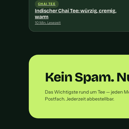
CHAI TEE
Indischer Chai Tee: würzig, cremig,
warm
10 Min. Lesezeit
Kein Spam. Nu
Das Wichtigste rund um Tee — jeden M
Postfach. Jederzeit abbestellbar.