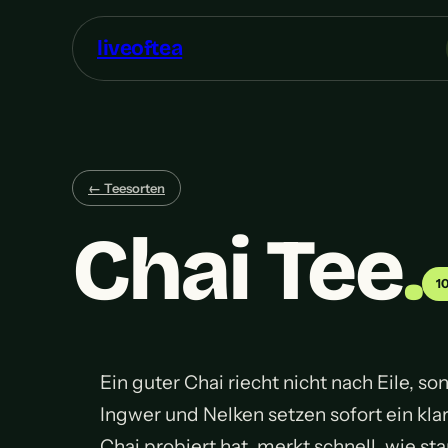
liveoftea
← Teesorten
Chai Tee
.
10
Ein guter Chai riecht nicht nach Eile,
Ingwer und Nelken setzen sofort ein kla
Chai probiert hat, merkt schnell, wie s