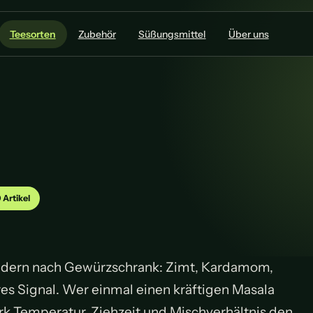
Teesorten
Zubehör
Süßungsmittel
Über uns
 Artikel
 sondern nach Gewürzschrank: Zimt, Kardamom,
res Signal. Wer einmal einen kräftigen Masala
tark Temperatur, Ziehzeit und Mischverhältnis den