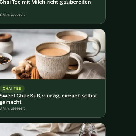
Chai Tee mit Milch richtig zubereiten
8 Min. Lesezeit
CHAI TEE
Sweet Chai: Süß, würzig, einfach selbst
gemacht
8 Min. Lesezeit