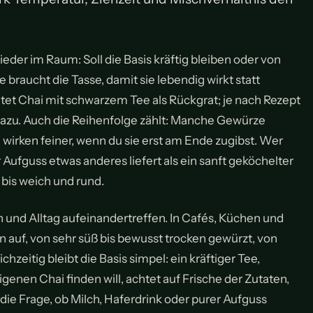
der im Raum: Soll die Basis kräftig bleiben oder von
braucht die Tasse, damit sie lebendig wirkt statt
tet Chai mit schwarzem Tee als Rückgrat; je nach Rezept
azu. Auch die Reihenfolge zählt: Manche Gewürze
 wirken feiner, wenn du sie erst am Ende zugibst. Wer
 Aufguss etwas anderes liefert als ein sanft geköchelter
 bis weich und rund.
n und Alltag aufeinandertreffen. In Cafés, Küchen und
auf, von sehr süß bis bewusst trocken gewürzt, von
chzeitig bleibt die Basis simpel: ein kräftiger Tee,
enen Chai finden will, achtet auf Frische der Zutaten,
die Frage, ob Milch, Haferdrink oder purer Aufguss