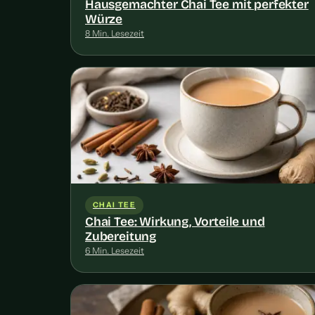
Hausgemachter Chai Tee mit perfekter
Würze
8 Min. Lesezeit
CHAI TEE
Chai Tee: Wirkung, Vorteile und
Zubereitung
6 Min. Lesezeit