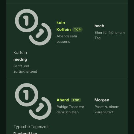
kein
hoch
Koffein
Eher für früher am
L
Abends sehr
Tag
passend
Koffein
niedrig
Sanft und
zurückhaltend
Abend
Morgen
Ruhige Tasse vor
Passt zu einem
dem Schlafen
klaren Start
Typische Tageszeit
Nachmittag