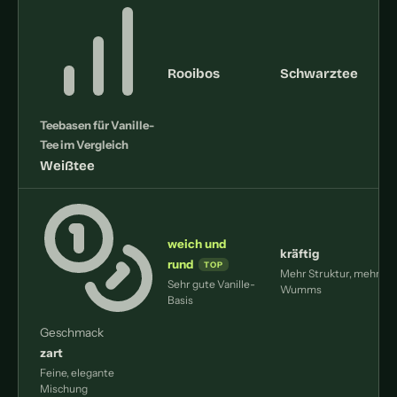
Rooibos
Schwarztee
Teebasen für Vanille-
Tee im Vergleich
Weißtee
weich und
kräftig
rund
Mehr Struktur, mehr
L
Sehr gute Vanille-
Wumms
Basis
Geschmack
zart
Feine, elegante
Mischung