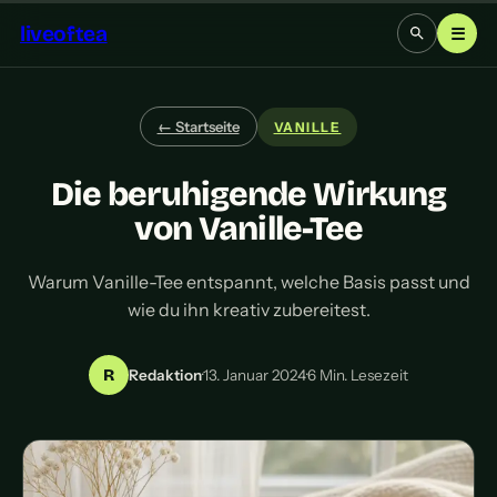
liveoftea
☰
← Startseite
VANILLE
Die beruhigende Wirkung
von Vanille-Tee
Warum Vanille-Tee entspannt, welche Basis passt und
wie du ihn kreativ zubereitest.
R
Redaktion
·
13. Januar 2024
·
6 Min. Lesezeit