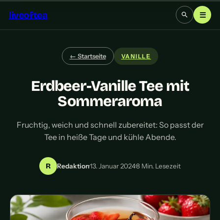
liveoftea
☰
← Startseite
VANILLE
Erdbeer-Vanille Tee mit
Sommeraroma
Fruchtig, weich und schnell zubereitet: So passt der
Tee in heiße Tage und kühle Abende.
R
Redaktion
·
13. Januar 2024
·
8 Min. Lesezeit