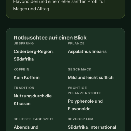
Flavonoiden und einem eher sanften Profil für
Magen und Alltag.
Rotbuschtee auf einen Blick
URSPRUNG
PFLANZE
Cederberg-Region,
Aspalathus linearis
Südafrika
KOFFEIN
GESCHMACK
Kein Koffein
Mild und leicht süßlich
TRADITION
WICHTIGE
PFLANZENSTOFFE
Nutzung durch die
Polyphenole und
Khoisan
Flavonoide
BELIEBTE TAGESZEIT
BEZUGSRAUM
Abends und
Südafrika, international