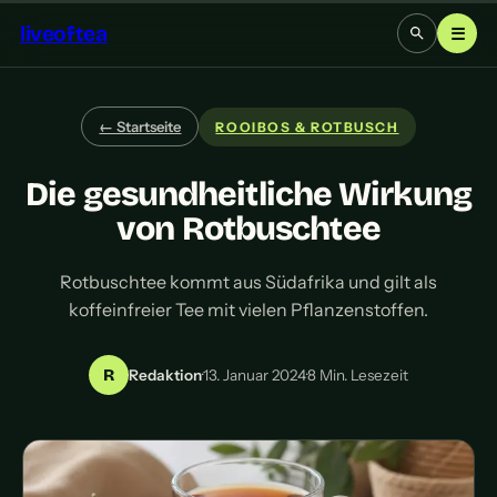
liveoftea
☰
← Startseite
ROOIBOS & ROTBUSCH
Die gesundheitliche Wirkung
von Rotbuschtee
Rotbuschtee kommt aus Südafrika und gilt als
koffeinfreier Tee mit vielen Pflanzenstoffen.
R
Redaktion
·
13. Januar 2024
·
8 Min. Lesezeit