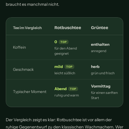
braucht es manchmal nicht.
Rotbuschtee
Grüntee
Tee im Vergleich
0
enthalten
Koffein
für den Abend
anregend
d
geeignet
mild
herb
Geschmack
leicht süßlich
grün und frisch
d
Vormittag
Abend
Typischer Moment
für einen sanften
k
ruhig und warm
Start
Der Vergleich zeigt es klar: Rotbuschtee ist vor allem der
ruhige Gegenentwurf zu den klassischen Wachmachern. Wer