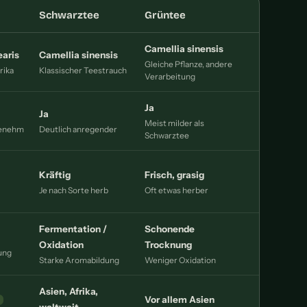
Schwarztee
Grüntee
Camellia sinensis
earis
Camellia sinensis
Gleiche Pflanze, andere
rika
Klassischer Teestrauch
Verarbeitung
Ja
Ja
Meist milder als
genehm
Deutlich anregender
Schwarztee
Kräftig
Frisch, grasig
Je nach Sorte herb
Oft etwas herber
Fermentation /
Schonende
Oxidation
Trocknung
ung
Starke Aromabildung
Weniger Oxidation
Asien, Afrika,
Vor allem Asien