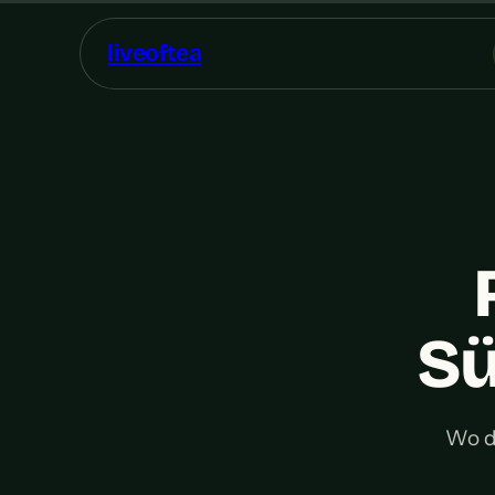
liveoftea
Sü
Wo d