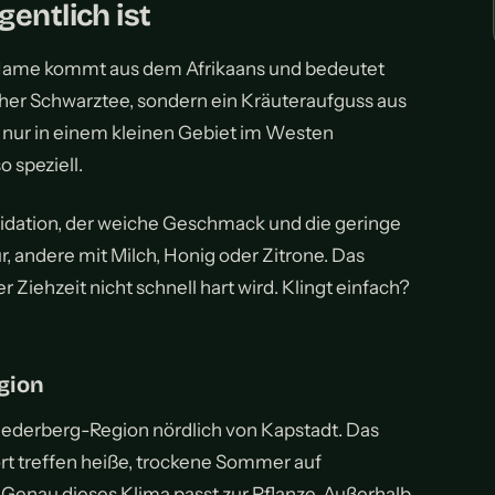
entlich ist
 Name kommt aus dem Afrikaans und bedeutet
scher Schwarztee, sondern ein Kräuteraufguss aus
t nur in einem kleinen Gebiet im Westen
 speziell.
Oxidation, der weiche Geschmack und die geringe
ur, andere mit Milch, Honig oder Zitrone. Das
er Ziehzeit nicht schnell hart wird. Klingt einfach?
gion
Cederberg-Region nördlich von Kapstadt. Das
ort treffen heiße, trockene Sommer auf
Genau dieses Klima passt zur Pflanze. Außerhalb