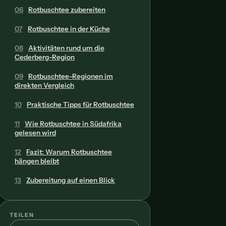
06
Rotbuschtee zubereiten
07
Rotbuschtee in der Küche
08
Aktivitäten rund um die
Cederberg-Region
09
Rotbuschtee-Regionen im
direkten Vergleich
10
Praktische Tipps für Rotbuschtee
11
Wie Rotbuschtee in Südafrika
gelesen wird
12
Fazit: Warum Rotbuschtee
hängen bleibt
13
Zubereitung auf einen Blick
TEILEN