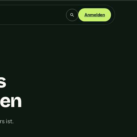
Anmelden
s
hen
 ist.