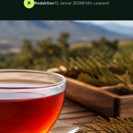
R
Redaktion
·
13. Januar 2024
·
8 Min. Lesezeit