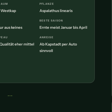
RAUM
PFLANZE
r Westkap
Aspalathus linearis
BESTE SAISON
ur aus keines
Ernte meist Januar bis April
VEAU
ANREISE
Qualität eher mittel
Ab Kapstadt per Auto
sinnvoll
• • •