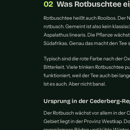
Was Rotbuschtee eig
Rotbuschtee heißt auch Rooibos. Der
rotbusch. Gemeint ist also kein klassi
Aspalathus linearis. Die Pflanze wächs
Südafrikas. Genau das macht den Tee so
Typisch sind die rote Farbe nach der 
Bitterkeit. Viele trinken Rotbuschtee p
funktioniert, weil der Tee auch bei lang
Ist es auch. Aber nicht banal.
Ursprung in der Cederberg-Re
Der Rotbusch wächst vor allem in der 
Gebiet liegt in der Provinz Westkap. D
regenärmere Böden und kühle Winter. 