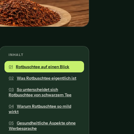
INHALT
01
Rotbuschtee auf einen Blick
02
Was Rotbuschtee eigentlich ist
03
So unterscheidet sich
Rotbuschtee von schwarzem Tee
04
Warum Rotbuschtee so mild
wirkt
05
Gesundheitliche Aspekte ohne
Werbesprache