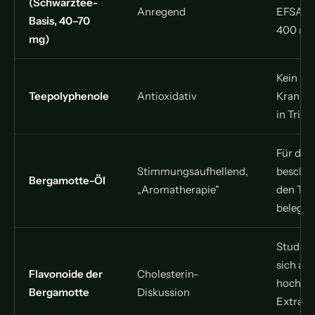
(Schwarztee-
Anregend
EFSA-R
Basis, 40–70
400 mg
mg)
Kein be
Teepolyphenole
Antioxidativ
Krankhe
in Trin
Für den
Stimmungsaufhellend,
beschri
Bergamotte-Öl
„Aromatherapie"
den Tee
belegt
Studien
sich auf
Flavonoide der
Cholesterin-
hochdos
Bergamotte
Diskussion
Extrakte