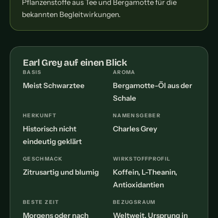
Pflanzenstoffe aus Tee und Bergamotte für die
bekannten Begleitwirkungen.
Earl Grey auf einen Blick
BASIS
AROMA
Meist Schwarztee
Bergamotte-Öl aus der
Schale
HERKUNFT
NAMENSGEBER
Historisch nicht
Charles Grey
eindeutig geklärt
GESCHMACK
WIRKSTOFFPROFIL
Zitrusartig und blumig
Koffein, L-Theanin,
Antioxidantien
BESTE ZEIT
BEZUGSRAUM
Morgens oder nach
Weltweit, Ursprung in