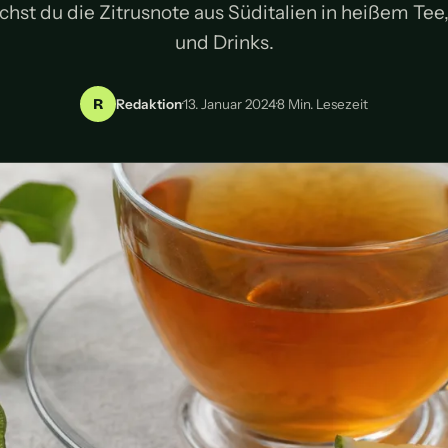
chst du die Zitrusnote aus Süditalien in heißem Tee,
und Drinks.
R
Redaktion
·
13. Januar 2024
·
8 Min. Lesezeit