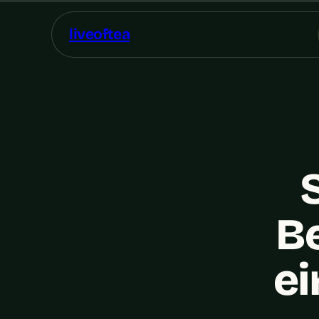
liveoftea
B
ei