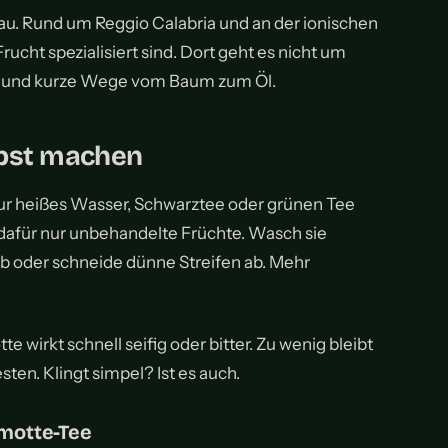
au. Rund um Reggio Calabria und an der ionischen
Frucht spezialisiert sind. Dort geht es nicht um
g und kurze Wege vom Baum zum Öl.
lbst machen
nur heißes Wasser, Schwarztee oder grünen Tee
afür nur unbehandelte Früchte. Wasch sie
 ab oder schneide dünne Streifen ab. Mehr
e wirkt schnell seifig oder bitter. Zu wenig bleibt
sten. Klingt simpel? Ist es auch.
motte-Tee