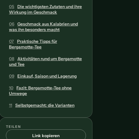
05
Die wichtigsten Zutaten und ihre
Wirkung im Geschmack
06
Geschmack aus Kalabrien und
was ihn besonders macht
07
Praktische Tipps für
Bergamotte-Tee
08
Aktivitäten rund um Bergamotte
und Tee
09
Einkauf, Saison und Lagerung
10
Fazit: Bergamotte-Tee ohne
Umwege
11
Selbstgemacht: die Varianten
TEILEN
Link kopieren