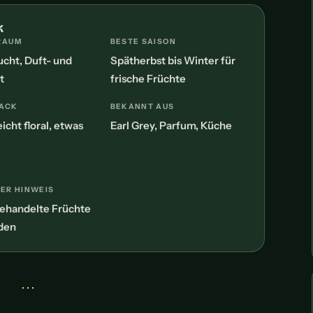
k
RAUM
BESTE SAISON
ucht, Duft- und
Spätherbst bis Winter für
t
frische Früchte
ACK
BEKANNT AUS
eicht floral, etwas
Earl Grey, Parfum, Küche
ER HINWEIS
ehandelte Früchte
den
• • •