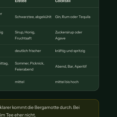
Eistee
Cocktail
er
Schwarztee, abgekühlt
Gin, Rum oder Tequila
ig
Sirup, Honig,
Zuckersirup oder
Fruchtsaft
Agave
deutlich frischer
kräftig und spritzig
ttag,
Sommer, Picknick,
Abend, Bar, Aperitif
Feierabend
mittel
mittel bis hoch
o klarer kommt die Bergamotte durch. Bei
 im Tee eher nicht.