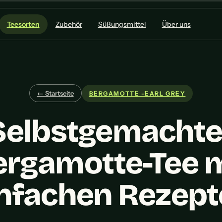
Teesorten
Zubehör
Süßungsmittel
Über uns
← Startseite
BERGAMOTTE -EARL GREY
Selbstgemachte
ergamotte-Tee m
nfachen Rezep