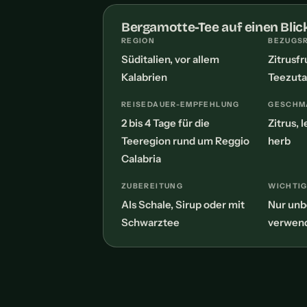
Bergamotte-Tee auf einen Blic
REGION
BEZUGS
Süditalien, vor allem
Zitrusfr
Kalabrien
Teezuta
REISEDAUER-EMPFEHLUNG
GESCHM
2 bis 4 Tage für die
Zitrus, l
Teeregion rund um Reggio
herb
Calabria
ZUBEREITUNG
WICHTIG
Als Schale, Sirup oder mit
Nur unb
Schwarztee
verwen