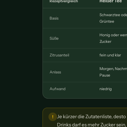
Heißer Tee
Rezeptvergleich
Schwarztee od
Basis
Grüntee
Honig oder wen
Süße
Zucker
Zitrusanteil
fein und klar
Morgen, Nachmi
Anlass
Pause
Aufwand
niedrig
Je kürzer die Zutatenliste, dest
Drinks darf es mehr Zucker sein,