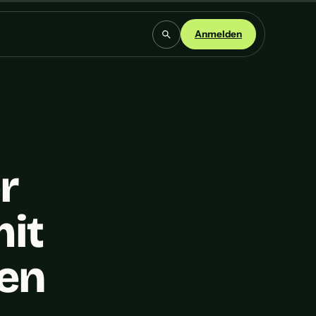
Anmelden
r
it
ten