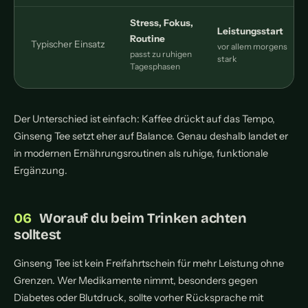
Stress, Fokus,
Leistungsstart
Routine
o
Typischer Einsatz
vor allem morgens
passt zu ruhigen
stark
Tagesphasen
Der Unterschied ist einfach: Kaffee drückt auf das Tempo,
Ginseng Tee setzt eher auf Balance. Genau deshalb landet er
in modernen Ernährungsroutinen als ruhige, funktionale
Ergänzung.
Worauf du beim Trinken achten
solltest
Ginseng Tee ist kein Freifahrtschein für mehr Leistung ohne
Grenzen. Wer Medikamente nimmt, besonders gegen
Diabetes oder Blutdruck, sollte vorher Rücksprache mit