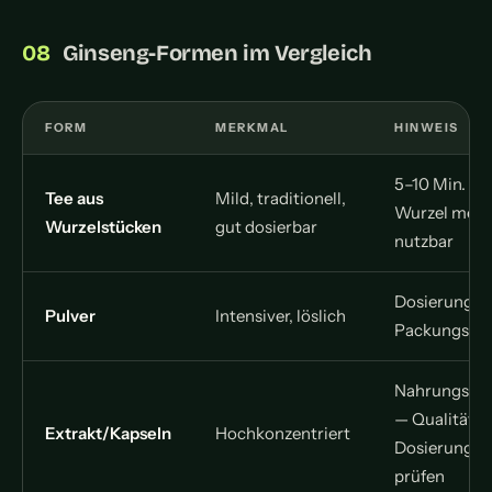
Ginseng-Formen im Vergleich
FORM
MERKMAL
HINWEIS
5–10 Min. zie
Tee aus
Mild, traditionell,
Wurzel mehr
Wurzelstücken
gut dosierbar
nutzbar
Dosierung n
Pulver
Intensiver, löslich
Packungsan
Nahrungser
— Qualität u
Extrakt/Kapseln
Hochkonzentriert
Dosierung kr
prüfen