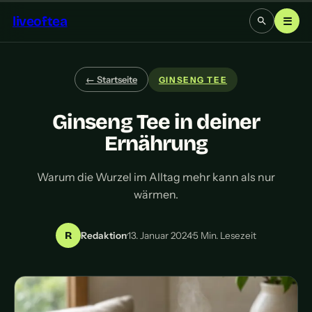
liveoftea
☰
← Startseite
GINSENG TEE
Ginseng Tee in deiner
Ernährung
Warum die Wurzel im Alltag mehr kann als nur
wärmen.
R
Redaktion
·
13. Januar 2024
·
5 Min. Lesezeit