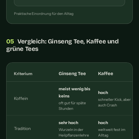
Praktische Einordnung für den Alltag
Vergleich: Ginseng Tee, Kaffee und
grüne Tees
Ginseng Tee
Kaffee
Kriterium
meist wenig bis
hoch
keins
Koffein
schneller Kick, aber
r
oft gut für späte
auch Crash
Stunden
sehr hoch
hoch
Tradition
Wurzeln in der
weltweit fest im
s
Heilpflanzenlehre
Alltag