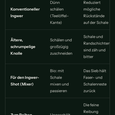
Dünn
Reduziert
Konventioneller
schälen
mögliche
Ingwer
(Teelöffel-
Rückstände
Kante)
auf der Schale
Schale und
Ältere,
Schälen und
Randschichten
schrumpelige
großzügig
sind zäh und
Knolle
zuschneiden
bitter
Bio: mit
Das Sieb hält
Für den Ingwer-
Schale
Faser- und
Shot (Mixer)
mixen und
Schalenreste
passieren
zurück
Die feine
Reibung
Zum Reiben
Ungeschält