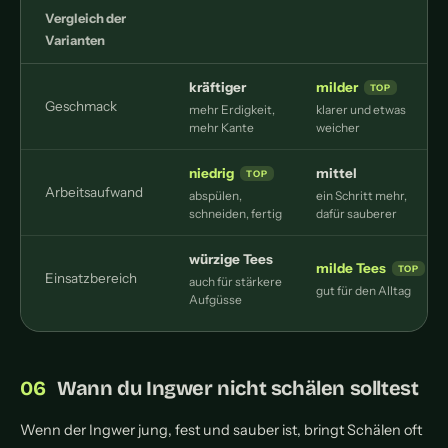
Vergleich der
Varianten
kräftiger
milder
Geschmack
mehr Erdigkeit,
klarer und etwas
n
mehr Kante
weicher
niedrig
mittel
Arbeitsaufwand
abspülen,
ein Schritt mehr,
schneiden, fertig
dafür sauberer
würzige Tees
milde Tees
Einsatzbereich
auch für stärkere
gut für den Alltag
Aufgüsse
Wann du Ingwer nicht schälen solltest
Wenn der Ingwer jung, fest und sauber ist, bringt Schälen oft