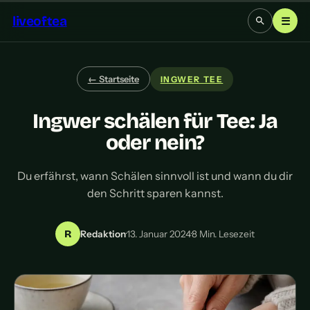
liveoftea
☰
← Startseite
INGWER TEE
Ingwer schälen für Tee: Ja
oder nein?
Du erfährst, wann Schälen sinnvoll ist und wann du dir
den Schritt sparen kannst.
R
Redaktion
·
13. Januar 2024
·
8 Min. Lesezeit