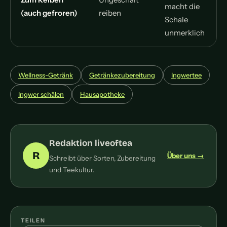
macht die
(auch gefroren)
reiben
Schale
unmerklich
Wellness-Getränk
Getränkezubereitung
Ingwertee
Ingwer schälen
Hausapotheke
Redaktion liveoftea
R
Über uns →
Schreibt über Sorten, Zubereitung
und Teekultur.
TEILEN