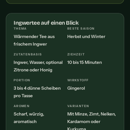
Ingwertee auf einen Blick
THEMA
BESTE SAISON
Wärmender Tee aus
Herbst und Winter
frischem Ingwer
ZUTATENBASIS
ZIEHZEIT
Ingwer, Wasser, optional
10 bis 15 Minuten
Zitrone oder Honig
PORTION
WIRKSTOFF
3 bis 4 dünne Scheiben
Gingerol
pro Tasse
AROMEN
VARIANTEN
Scharf, würzig,
Mit Minze, Zimt, Nelken,
aromatisch
Kardamom oder
Kurkuma