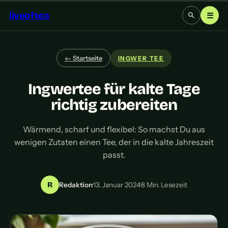
liveoftea
☰
← Startseite
INGWER TEE
Ingwertee für kalte Tage
richtig zubereiten
Wärmend, scharf und flexibel: So machst Du aus
wenigen Zutaten einen Tee, der in die kalte Jahreszeit
passt.
R
Redaktion
·
13. Januar 2024
·
8 Min. Lesezeit