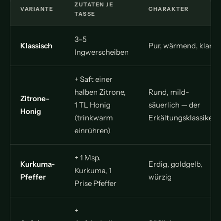
ZUTATEN JE
VARIANTE
CHARAKTER
TASSE
3–5
Klassisch
Pur, wärmend, klar
Ingwerscheiben
+ Saft einer
halben Zitrone,
Rund, mild-
Zitrone-
1 TL Honig
säuerlich — der
Honig
(trinkwarm
Erkältungsklassiker
einrühren)
+ 1 Msp.
Kurkuma-
Erdig, goldgelb,
Kurkuma, 1
Pfeffer
würzig
Prise Pfeffer
+