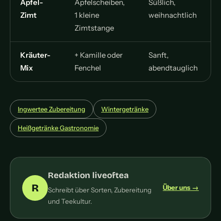
Apfel-
Apfelscheiben,
Süßlich,
Zimt
1 kleine
weihnachtlich
Zimtstange
Kräuter-
+ Kamille oder
Sanft,
Mix
Fenchel
abendtauglich
Ingwertee Zubereitung
Wintergetränke
Heißgetränke Gastronomie
Redaktion liveoftea
R
Über uns →
Schreibt über Sorten, Zubereitung
und Teekultur.