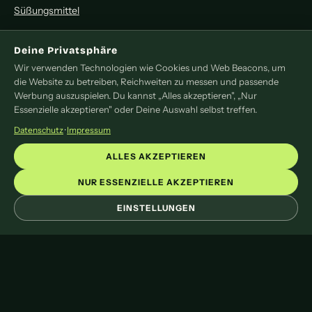
Süßungsmittel
MITMACHEN
Deine Privatsphäre
Wir verwenden Technologien wie Cookies und Web Beacons, um
Redaktion
die Website zu betreiben, Reichweiten zu messen und passende
Pressemitteilung
Werbung auszuspielen. Du kannst „Alles akzeptieren", „Nur
Newsletter
Essenzielle akzeptieren" oder Deine Auswahl selbst treffen.
Kontakt
Datenschutz
·
Impressum
LEGAL
ALLES AKZEPTIEREN
Impressum
NUR ESSENZIELLE AKZEPTIEREN
Datenschutz
EINSTELLUNGEN
Cookie-Einstellungen
© 2026 liveoftea. Das Online-Magazin rund um Tee.
Mit
♥
und viel Tee gemacht.