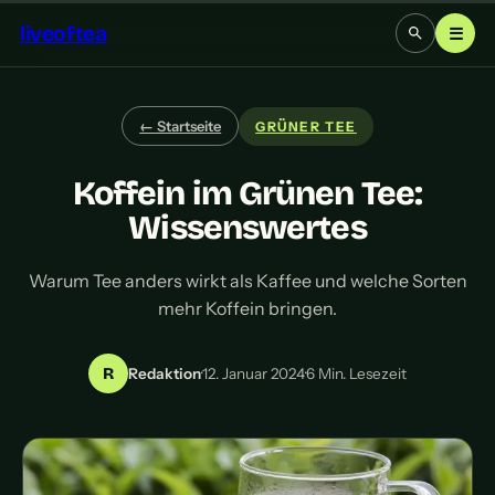
liveoftea
☰
← Startseite
GRÜNER TEE
Koffein im Grünen Tee:
Wissenswertes
Warum Tee anders wirkt als Kaffee und welche Sorten
mehr Koffein bringen.
R
Redaktion
·
12. Januar 2024
·
6 Min. Lesezeit