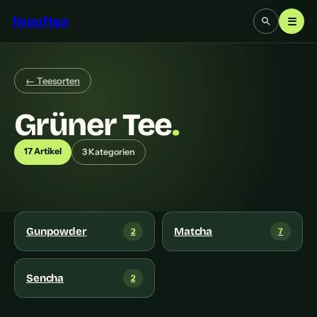
liveoftea
☰
← Teesorten
Grüner Tee
.
17 Artikel
3 Kategorien
Gunpowder
Matcha
2
7
Sencha
2