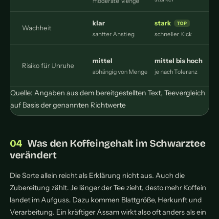
moderate Menge
klar
stark
Wachheit
sanfter Anstieg
schneller Kick
o
mittel
mittel bis hoch
Risiko für Unruhe
h
abhängig von Menge
je nach Toleranz
Quelle: Angaben aus dem bereitgestellten Text, Teevergleich
auf Basis der genannten Richtwerte
Was den Koffeingehalt im Schwarztee
verändert
Die Sorte allein reicht als Erklärung nicht aus. Auch die
Zubereitung zählt. Je länger der Tee zieht, desto mehr Koffein
landet im Aufguss. Dazu kommen Blattgröße, Herkunft und
Verarbeitung. Ein kräftiger Assam wirkt also oft anders als ein