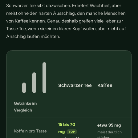
Schwarzer Tee sitzt dazwischen. Er liefert Wachheit, aber
meist ohne den harten Ausschlag, den manche Menschen
von Kaffee kennen. Genau deshalb greifen viele lieber zur
Tasse Tee, wenn sie einen klaren Kopf wollen, aber nicht auf
Anschlag laufen möchten.
Schwarzer Tee
Kaffee
Getränke im
Vergleich
15 bis 70
etwa 95 mg
Koffein pro Tasse
mg
meist deutlich
p
stärker