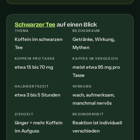
Schwarzer Tee
auf einen Blick
THEMA
BEZUGSRAUM
Koffein im schwarzen
Getränke, Wirkung,
Tee
Mythen
KOFFEIN PRO TASSE
KAFFEE IM VERGLEICH
etwa 15 bis 70 mg
meist etwa 95 mg pro
Tasse
HALBWERTSZEIT
WIRKUNG
etwa 3 bis 5 Stunden
wach, aufmerksam,
manchmal nervös
ZIEHZEIT
BESONDERHEIT
länger = mehr Koffein
Reaktion ist individuell
im Aufguss
verschieden