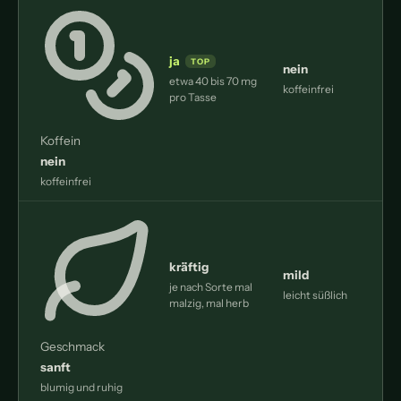
ja
nein
etwa 40 bis 70 mg
koffeinfrei
m
pro Tasse
Koffein
nein
koffeinfrei
kräftig
mild
je nach Sorte mal
leicht süßlich
d
malzig, mal herb
Geschmack
sanft
blumig und ruhig