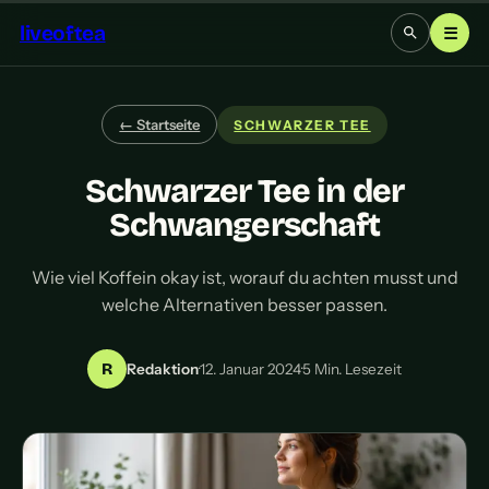
liveoftea
☰
← Startseite
SCHWARZER TEE
Schwarzer Tee in der
Schwangerschaft
Wie viel Koffein okay ist, worauf du achten musst und
welche Alternativen besser passen.
R
Redaktion
·
12. Januar 2024
·
5 Min. Lesezeit