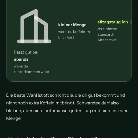
alltagstauglich
kleiner Menge
als einfache
wenn du Koffein im
f
Standard-
Blick hast
p
Alternative
Passt gut bei
abends
wenn du
runterkommen willst
Die beste Wahl ist oft schlicht die, die dir gut bekommt und
nicht noch extra Koffein mitbringt. Schwarztee darf also
bleiben, aber nicht automatisch jeden Tag und nicht in jeder
Menge.