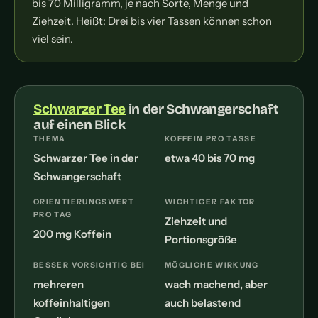
bis 70 Milligramm, je nach Sorte, Menge und
Ziehzeit. Heißt: Drei bis vier Tassen können schon
viel sein.
Schwarzer Tee
in der Schwangerschaft
auf einen Blick
THEMA
KOFFEIN PRO TASSE
Schwarzer Tee in der
etwa 40 bis 70 mg
Schwangerschaft
ORIENTIERUNGSWERT
WICHTIGER FAKTOR
PRO TAG
Ziehzeit und
200 mg Koffein
Portionsgröße
BESSER VORSICHTIG BEI
MÖGLICHE WIRKUNG
mehreren
wach machend, aber
koffeinhaltigen
auch belastend