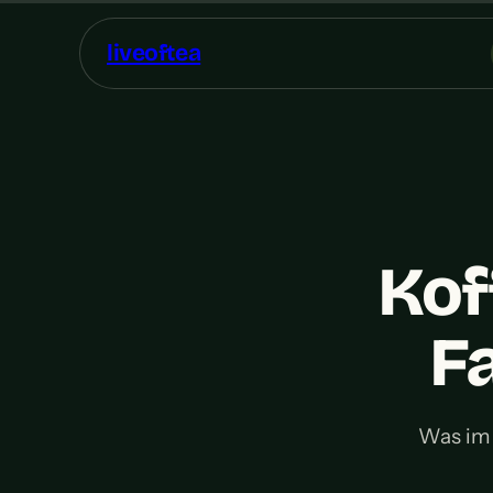
liveoftea
Kof
F
Was im B