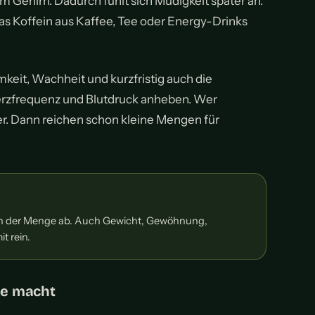
m Gehirn. Dadurch fühlt sich Müdigkeit später an.
das Koffein aus Kaffee, Tee oder Energy-Drinks
keit, Wachheit und kurzfristig auch die
Herzfrequenz und Blutdruck anheben. Wer
ler. Dann reichen schon kleine Mengen für
 von der Menge ab. Auch Gewicht, Gewöhnung,
t rein.
me macht