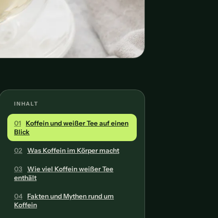
INHALT
01
Koffein und weißer Tee auf einen
Blick
02
Was Koffein im Körper macht
03
Wie viel Koffein weißer Tee
enthält
04
Fakten und Mythen rund um
Koffein