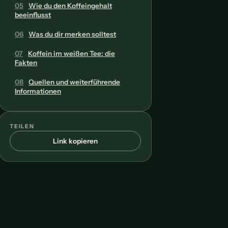
05
Wie du den Koffeingehalt
beeinflusst
06
Was du dir merken solltest
07
Koffein im weißen Tee: die
Fakten
08
Quellen und weiterführende
Informationen
TEILEN
Link kopieren