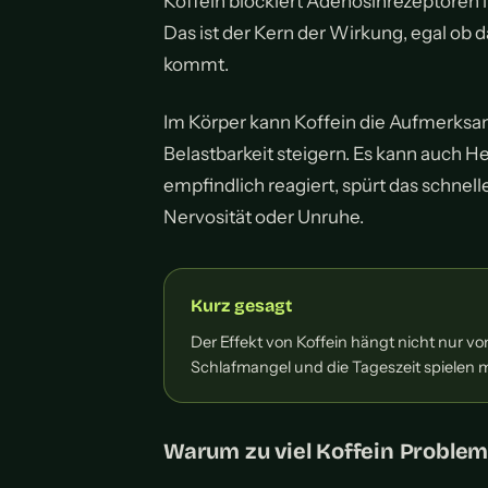
Koffein blockiert Adenosinrezeptoren i
Das ist der Kern der Wirkung, egal ob 
kommt.
Im Körper kann Koffein die Aufmerksam
Belastbarkeit steigern. Es kann auch 
empfindlich reagiert, spürt das schnel
Nervosität oder Unruhe.
Kurz gesagt
Der Effekt von Koffein hängt nicht nur
Schlafmangel und die Tageszeit spielen mi
Warum zu viel Koffein Proble