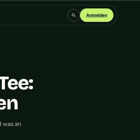
Anmelden
Tee:
en
nd was an