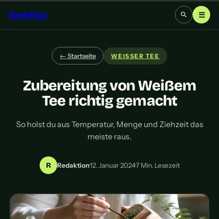
liveoftea
☰
← Startseite
WEISSER TEE
Zubereitung von Weißem
Tee richtig gemacht
So holst du aus Temperatur, Menge und Ziehzeit das
meiste raus.
R
Redaktion
·
12. Januar 2024
·
7 Min. Lesezeit