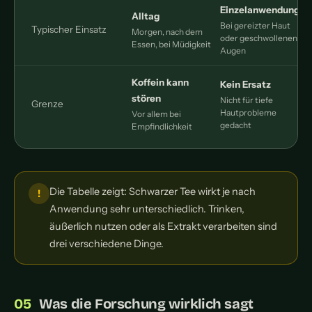
Einzelanwendung
Alltag
Bei gereizter Haut
Typischer Einsatz
Morgen, nach dem
A
oder geschwollenen
Essen, bei Müdigkeit
Augen
Koffein kann
Kein Ersatz
stören
Nicht für tiefe
Grenze
Hautprobleme
Vor allem bei
gedacht
Empfindlichkeit
Die Tabelle zeigt: Schwarzer Tee wirkt je nach
Anwendung sehr unterschiedlich. Trinken,
äußerlich nutzen oder als Extrakt verarbeiten sind
drei verschiedene Dinge.
Was die Forschung wirklich sagt