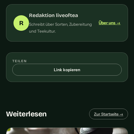
Redaktion liveoftea
R
Über uns →
Schreibt über Sorten, Zubereitung
und Teekultur.
TEILEN
Link kopieren
Weiterlesen
Zur Startseite →