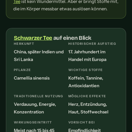
Tee
ist kein Wundermittel. Aber er bringt Stoffe mit,
die im Körper messbar etwas auslösen können.
Schwarzer Tee
auf einen Blick
HERKUNFT
HISTORISCHER AUFSTIEG
China, später Indien und
17. Jahrhundert im
Sri Lanka
Handel mit Europa
PFLANZE
WICHTIGE STOFFE
Camellia sinensis
Koffein, Tannine,
Antioxidantien
TRADITIONELLE NUTZUNG
MÖGLICHE EFFEKTE
Verdauung, Energie,
Herz, Entzündung,
Konzentration
Haut, Stoffwechsel
WIRKUNGSEINTRITT
VORSICHT BEI
Meist nach 15 bis 45
Empfindlichkeit