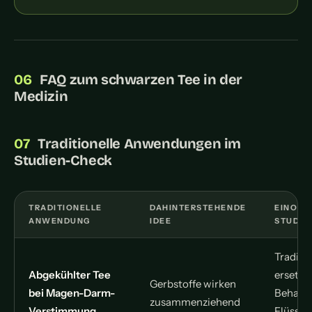
FAQ zum schwarzen Tee in der
Medizin
Traditionelle Anwendungen im
Studien-Check
TRADITIONELLE
DAHINTERSTEHENDE
EINORD
ANWENDUNG
IDEE
STUDIE
Traditio
Abgekühlter Tee
ersetzt
Gerbstoffe wirken
bei Magen-Darm-
Behand
zusammenziehend
Verstimmung
Flüssig