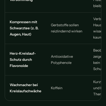
bleibt 
Verbrei
Kompressen mit
Gerbstoffe sollen
Hausmit
Schwarztee (z. B.
reizlindernd wirken
wissens
Augen, Haut)
kaum u
Beobac
Herz-Kreislauf-
Antioxidative
zeigen 
Schutz durch
Polyphenole
kein be
Flavonoide
Schutze
Kurzfris
Wachmacher bei
Koffein
und bel
Kreislaufschwäche
Therap