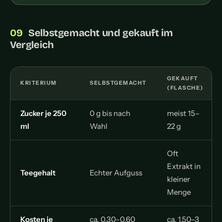
Selbstgemacht und gekauft im
Vergleich
GEKAUFT
KRITERIUM
SELBSTGEMACHT
(FLASCHE)
Zucker je 250
0 g bis nach
meist 15–
ml
Wahl
22 g
Oft
Extrakt in
Teegehalt
Echter Aufguss
kleiner
Menge
Kosten je
ca. 0,30–0,60
ca. 1,50–3