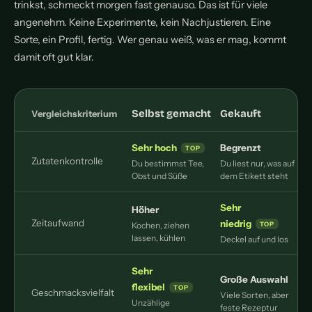
trinkst, schmeckt morgen fast genauso. Das ist für viele
angenehm. Keine Experimente, kein Nachjustieren. Eine
Sorte, ein Profil, fertig. Wer genau weiß, was er mag, kommt
damit oft gut klar.
Selbst gemacht
Gekauft
Vergleichskriterium
Sehr hoch
Begrenzt
Zutatenkontrolle
Du bestimmst Tee,
Du liest nur, was auf
Obst und Süße
dem Etikett steht
Sehr
Höher
Zeitaufwand
niedrig
Kochen, ziehen
lassen, kühlen
Deckel auf und los
Sehr
Große Auswahl
flexibel
Geschmacksvielfalt
Viele Sorten, aber
Unzählige
feste Rezeptur