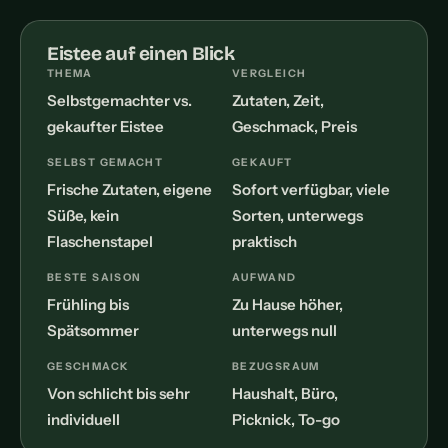
Eistee auf einen Blick
THEMA
VERGLEICH
Selbstgemachter vs.
Zutaten, Zeit,
gekaufter Eistee
Geschmack, Preis
SELBST GEMACHT
GEKAUFT
Frische Zutaten, eigene
Sofort verfügbar, viele
Süße, kein
Sorten, unterwegs
Flaschenstapel
praktisch
BESTE SAISON
AUFWAND
Frühling bis
Zu Hause höher,
Spätsommer
unterwegs null
GESCHMACK
BEZUGSRAUM
Von schlicht bis sehr
Haushalt, Büro,
individuell
Picknick, To-go