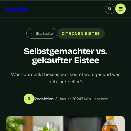
liveoftea
☰
← Startseite
ZITRONEN EISTEE
Selbstgemachter vs.
gekaufter Eistee
Was schmeckt besser, was kostet weniger und was
geht schneller?
R
Redaktion
·
13. Januar 2024
·
7 Min. Lesezeit