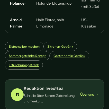
sommerlich
Holunder
Holunderblütensirup
(mit Süße)
Arnold
Halb Eistee, halb
US-
Palmer
Limonade
Klassiker
Eistee selber machen
Zitronen-Getränk
Sommergetränke Rezept
Gastronomie Getränk
Erfrischungsgetränk
Redaktion liveoftea
R
Über uns →
Schreibt über Sorten, Zubereitung
und Teekultur.