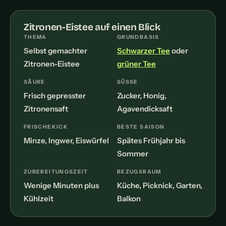
Zitronen-Eistee auf einen Blick
THEMA
GRUNDBASIS
Selbst gemachter
Schwarzer Tee
oder
Zitronen-Eistee
grüner Tee
SÄURE
SÜSSE
Frisch gepresster
Zucker, Honig,
Zitronensaft
Agavendicksaft
FRISCHEKICK
BESTE SAISON
Minze, Ingwer, Eiswürfel
Spätes Frühjahr bis
Sommer
ZUBEREITUNGSZEIT
BEZUGSRAUM
Wenige Minuten plus
Küche, Picknick, Garten,
Kühlzeit
Balkon