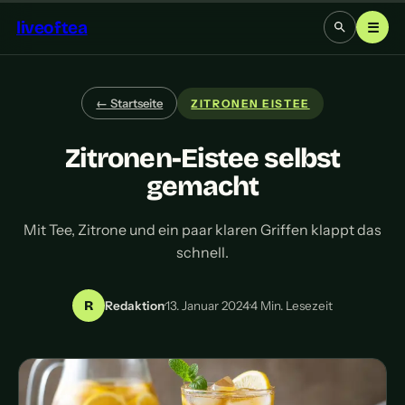
liveoftea
☰
← Startseite
ZITRONEN EISTEE
Zitronen-Eistee selbst
gemacht
Mit Tee, Zitrone und ein paar klaren Griffen klappt das
schnell.
R
Redaktion
·
13. Januar 2024
·
4 Min. Lesezeit