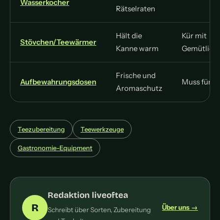
Wasserkocher
Rätselraten
Hält die
Kür mit
Stövchen/Teewärmer
Kanne warm
Gemütlichk
Frische und
Aufbewahrungsdosen
Muss für lo
Aromaschutz
Teezubereitung
Teewerkzeuge
Gastronomie-Equipment
Redaktion liveoftea
R
Über uns →
Schreibt über Sorten, Zubereitung