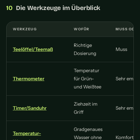
Die Werkzeuge im Überblick
WERKZEUG
WOFÜR
MUSS ODER
Richtige
Teelöffel/Teemaß
Muss
Dosierung
Temperatur
Thermometer
für Grün-
Sehr empfe
und Weißtee
Ziehzeit im
Timer/Sanduhr
Sehr empfe
Griff
Gradgenaues
Temperatur-
Wasser ohne
Komfort-K