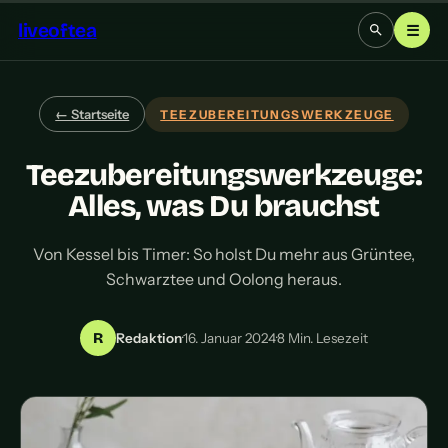
liveoftea
☰
← Startseite
TEEZUBEREITUNGSWERKZEUGE
Teezubereitungswerkzeuge:
Alles, was Du brauchst
Von Kessel bis Timer: So holst Du mehr aus Grüntee,
Schwarztee und Oolong heraus.
R
Redaktion
·
16. Januar 2024
·
8 Min. Lesezeit