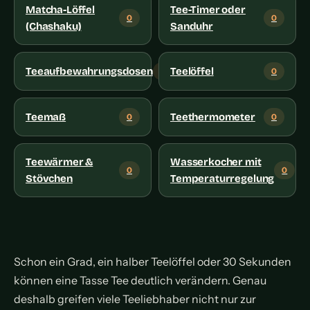
Matcha-Löffel
Tee-Timer oder
0
0
(Chashaku)
Sanduhr
Teeaufbewahrungsdosen
Teelöffel
0
0
Teemaß
Teethermometer
0
0
Teewärmer &
Wasserkocher mit
0
0
Stövchen
Temperaturregelung
Schon ein Grad, ein halber Teelöffel oder 30 Sekunden
können eine Tasse Tee deutlich verändern. Genau
deshalb greifen viele Teeliebhaber nicht nur zur