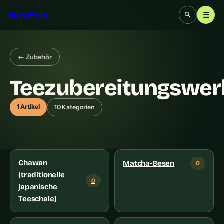
liveoftea
☰
← Zubehör
Teezubereitungswe
1 Artikel
10 Kategorien
Chawan
Matcha-Besen
0
(traditionelle
0
japanische
Teeschale)