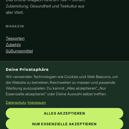
Zubereitung, Gesundheit und Teekultur aus
aller Welt.
MAGAZIN
Teesorten
Zubehör
Süßungsmittel
MITMACHEN
Deine Privatsphäre
Redaktion
Wir verwenden Technologien wie Cookies und Web Beacons, um
die Website zu betreiben, Reichweiten zu messen und passende
Pressemitteilung
Werbung auszuspielen. Du kannst „Alles akzeptieren", „Nur
Newsletter
Essenzielle akzeptieren" oder Deine Auswahl selbst treffen.
Kontakt
Datenschutz
·
Impressum
LEGAL
ALLES AKZEPTIEREN
Impressum
NUR ESSENZIELLE AKZEPTIEREN
Datenschutz