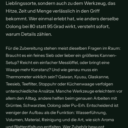
Lieblingssorte, sondern auch zu dem Werkzeug, das
Hitze, Zeit und Menge verlässlich in den Griff
bekommt. Wer einmal erlebt hat, wie anders derselbe
Oolong bei 80 statt 95 Grad wirkt, versteht sofort,
warum Details zählen.
Für die Zubereitung stehen meist dieselben Fragen im Raum:
Braucht es ein feines Sieb oder lieber ein größeres Kannen-
Setup? Reicht ein einfacher Messlöffel, oder bringt eine
Waage mehr Konstanz? Und wie genau muss ein
Thermometer wirklich sein? Gaiwan, Kyusu, Glaskanne,
Teesieb, Teefilter, Stoppuhr oder Küchenwaage verfolgen
unterschiedliche Ansätze. Manche Werkzeuge erleichtern vor
allem den Alltag, andere helfen beim genauen Arbeiten mit
Grüntee, Schwarztee, Oolong oder Pu-Erh. Entscheidend ist
weniger der Aufbau als die Funktion: Wasserführung,
Volumen, Material, Reinigung und die Art, wie sich Aroma
und Blattentfaltung entfalten. Wer Zubehör bewusst