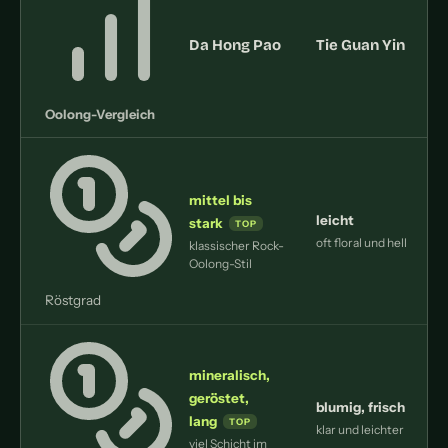
Da Hong Pao
Tie Guan Yin
Oolong-Vergleich
mittel bis
leicht
stark
a
oft floral und hell
klassischer Rock-
Oolong-Stil
Röstgrad
mineralisch,
geröstet,
blumig, frisch
lang
klar und leichter
j
viel Schicht im