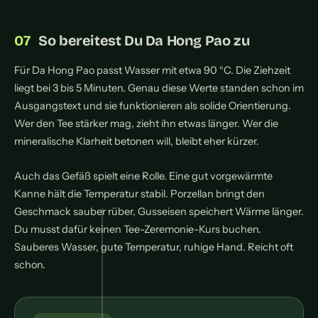
So bereitest Du Da Hong Pao zu
Für Da Hong Pao passt Wasser mit etwa 90 °C. Die Ziehzeit
liegt bei 3 bis 5 Minuten. Genau diese Werte standen schon im
Ausgangstext und sie funktionieren als solide Orientierung.
Wer den Tee stärker mag, zieht ihn etwas länger. Wer die
mineralische Klarheit betonen will, bleibt eher kürzer.
Auch das Gefäß spielt eine Rolle. Eine gut vorgewärmte
Kanne hält die Temperatur stabil. Porzellan bringt den
Geschmack sauber rüber, Gusseisen speichert Wärme länger.
ZUSCHREIBUNG
EINORDNUN
Du musst dafür keinen Tee-Zeremonie-Kurs buchen.
Sauberes Wasser, gute Temperatur, ruhige Hand. Reicht oft
Koffein + L
schon.
Theanin — 
Anregend ohne Härte
bei allen
echten Tee