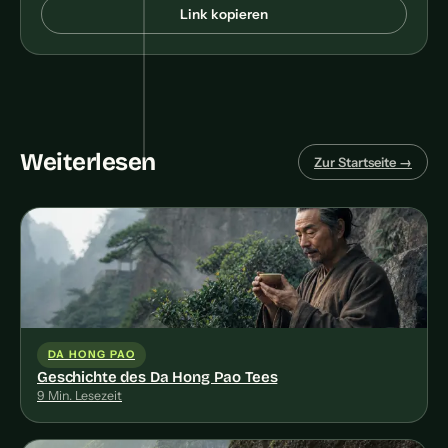
eigentlich
Link kopieren
Grund für
Genussfaktor
diesen Tee
mehrere
Aufgüsse m
Entwicklu
Weiterlesen
Zur Startseite →
DA HONG PAO
Geschichte des Da Hong Pao Tees
9 Min. Lesezeit