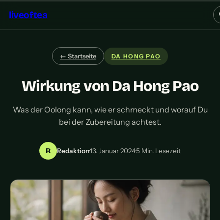
liveoftea
← Startseite
DA HONG PAO
Wirkung von Da Hong Pao
Was der Oolong kann, wie er schmeckt und worauf Du
bei der Zubereitung achtest.
R
Redaktion
·
13. Januar 2024
·
5 Min. Lesezeit