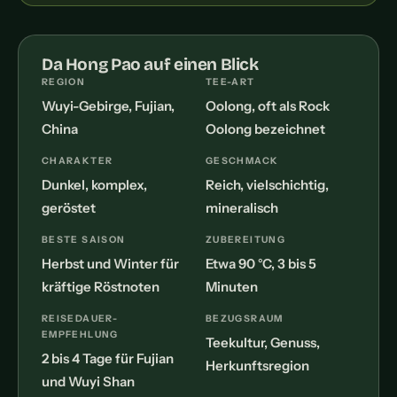
Da Hong Pao auf einen Blick
REGION
TEE-ART
Wuyi-Gebirge, Fujian,
Oolong, oft als Rock
China
Oolong bezeichnet
CHARAKTER
GESCHMACK
Dunkel, komplex,
Reich, vielschichtig,
geröstet
mineralisch
BESTE SAISON
ZUBEREITUNG
Herbst und Winter für
Etwa 90 °C, 3 bis 5
kräftige Röstnoten
Minuten
REISEDAUER-
BEZUGSRAUM
EMPFEHLUNG
Teekultur, Genuss,
2 bis 4 Tage für Fujian
Herkunftsregion
und Wuyi Shan