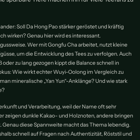
der: Soll Da Hong Pao stärker geröstet und kräftig
ch wirken? Genau hier wird es interessant.
gussweise. Wer mit Gongfu Cha arbeitet, nutzt kleine
güsse, um die Entwicklung des Tees zu verfolgen. Auch
 oder zu lang gezogen kippt die Balance schnell in
 Fokus: Wie wirkt echter Wuyi-Oolong im Vergleich zu
 man mineralische „Yan Yun“-Anklänge? Und wie stark
e?
erkunft und Verarbeitung, weil der Name oft sehr
er zeigen dunkle Kakao- und Holznoten, andere bringen
 mit. Genau diese Spannweite macht das Thema lebendig.
alb schnell auf Fragen nach Authentizität, Röststil und