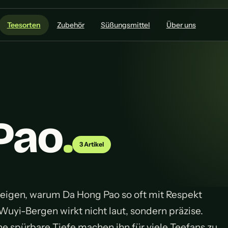
Teesorten
Zubehör
Süßungsmittel
Über uns
Pao
.
3 Artikel
zeigen, warum Da Hong Pao so oft mit Respekt
uyi-Bergen wirkt nicht laut, sondern präzise.
e spürbare Tiefe machen ihn für viele Teefans zu