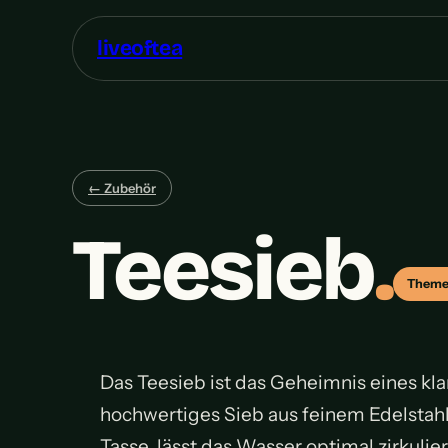
liveoftea
← Zubehör
Teesieb
.
Theme
Das Teesieb ist das Geheimnis eines kl
hochwertiges Sieb aus feinem Edelstahl
Tasse, lässt das Wasser optimal zirkulie