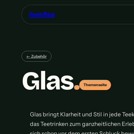
liveoftea
← Zubehör
Glas
.
Themenseite
Glas bringt Klarheit und Stil in jede Te
das Teetrinken zum ganzheitlichen Erle
sich schon vor dem ersten Schluck bewu