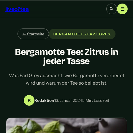
liveoftea
☰
← Startseite
BERGAMOTTE -EARL GREY
Bergamotte Tee: Zitrus in
jeder Tasse
Was Earl Grey ausmacht, wie Bergamotte verarbeitet
wird und warum der Tee so beliebt ist.
R
Redaktion
·
13. Januar 2024
·
5 Min. Lesezeit