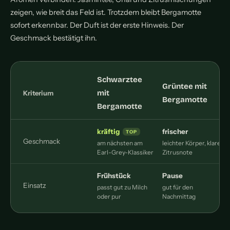
zeigen, wie breit das Feld ist. Trotzdem bleibt Bergamotte
sofort erkennbar. Der Duft ist der erste Hinweis. Der
Geschmack bestätigt ihn.
Schwarztee
Grüntee mit
mit
Kriterium
Bergamotte
Bergamotte
kräftig
frischer
Geschmack
am nächsten am
leichter Körper, klare
Earl-Grey-Klassiker
Zitrusnote
B
Frühstück
Pause
Einsatz
passt gut zu Milch
gut für den
oder pur
Nachmittag