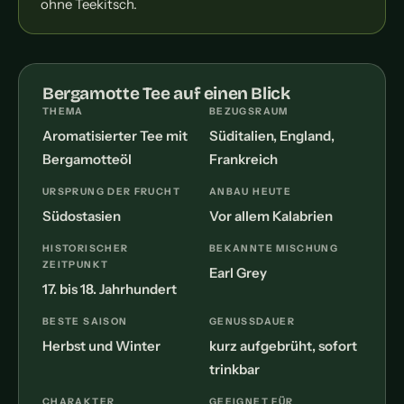
ohne Teekitsch.
Bergamotte Tee auf einen Blick
THEMA
BEZUGSRAUM
Aromatisierter Tee mit
Süditalien, England,
Bergamotteöl
Frankreich
URSPRUNG DER FRUCHT
ANBAU HEUTE
Südostasien
Vor allem Kalabrien
HISTORISCHER
BEKANNTE MISCHUNG
ZEITPUNKT
Earl Grey
17. bis 18. Jahrhundert
BESTE SAISON
GENUSSDAUER
Herbst und Winter
kurz aufgebrüht, sofort
trinkbar
CHARAKTER
GEEIGNET FÜR