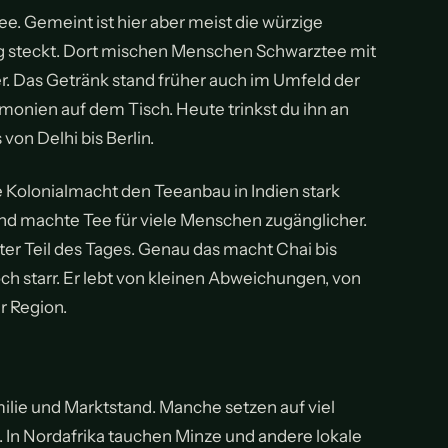
ee. Gemeint ist hier aber meist die würzige
lltag steckt. Dort mischen Menschen Schwarztee mit
r. Das Getränk stand früher auch im Umfeld der
onien auf dem Tisch. Heute trinkst du ihn an
von Delhi bis Berlin.
he Kolonialmacht den Teeanbau in Indien stark
nd machte Tee für viele Menschen zugänglicher.
r Teil des Tages. Genau das macht Chai bis
ch starr. Er lebt von kleinen Abweichungen, von
 Region.
amilie und Marktstand. Manche setzen auf viel
. In Nordafrika tauchen Minze und andere lokale