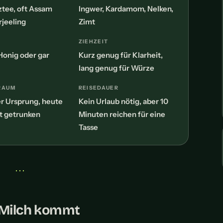
tee, oft Assam
Ingwer, Kardamom, Nelken,
rjeeling
Zimt
ZIEHZEIT
Honig oder gar
Kurz genug für Klarheit,
lang genug für Würze
RAUM
REISEDAUER
er Ursprung, heute
Kein Urlaub nötig, aber 10
t getrunken
Minuten reichen für eine
Tasse
• • •
Milch kommt