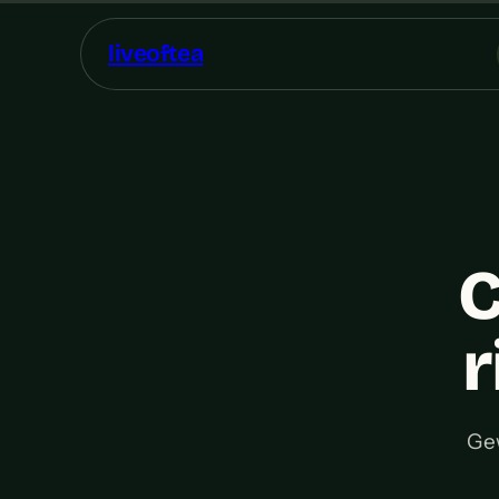
liveoftea
C
r
Gew