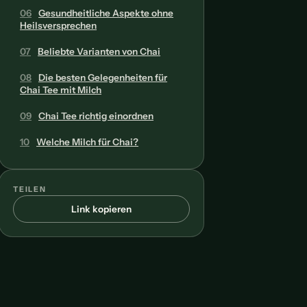
06
Gesundheitliche Aspekte ohne
Heilsversprechen
07
Beliebte Varianten von Chai
08
Die besten Gelegenheiten für
Chai Tee mit Milch
09
Chai Tee richtig einordnen
10
Welche Milch für Chai?
TEILEN
Link kopieren