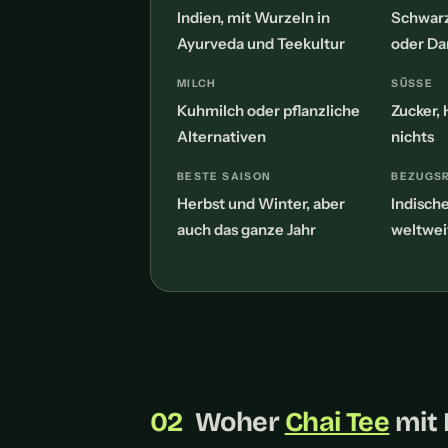
Indien, mit Wurzeln in
Schwarz
Ayurveda und Teekultur
oder Da
MILCH
SÜSSE
Kuhmilch oder pflanzliche
Zucker, 
Alternativen
nichts
BESTE SAISON
BEZUGS
Herbst und Winter, aber
Indisch
auch das ganze Jahr
weltwei
Woher
Chai Tee
mit 