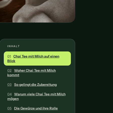
INHALT
01
Chai Tee mit Milch auf einen
Blick
02
Woher Chai Tee mit Milch
kommt
03
So gelingt die Zubereitung
04
Warum viele Chai Tee mit Milch
mögen
05
Die Gewürze und ihre Rolle