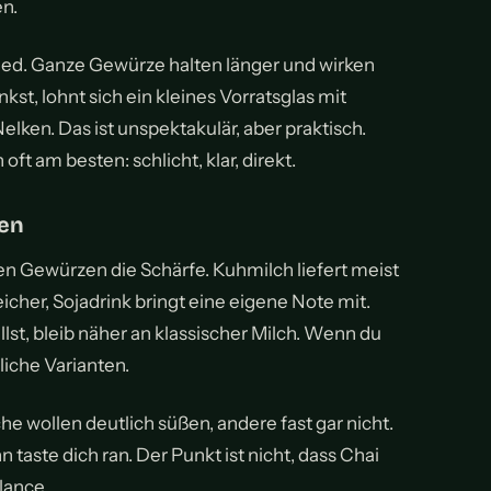
n.
ed. Ganze Gewürze halten länger und wirken
nkst, lohnt sich ein kleines Vorratsglas mit
en. Das ist unspektakulär, aber praktisch.
t am besten: schlicht, klar, direkt.
zen
n Gewürzen die Schärfe. Kuhmilch liefert meist
icher, Sojadrink bringt eine eigene Note mit.
t, bleib näher an klassischer Milch. Wenn du
liche Varianten.
 wollen deutlich süßen, andere fast gar nicht.
n taste dich ran. Der Punkt ist nicht, dass Chai
lance.