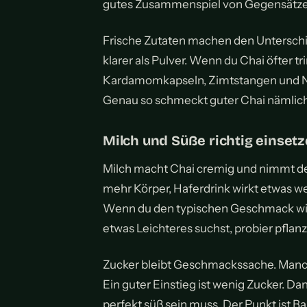
gutes Zusammenspiel von Gegensätze
Frische Zutaten machen den Unterschi
klarer als Pulver. Wenn du Chai öfter tri
Kardamomkapseln, Zimtstangen und Nelk
Genau so schmeckt guter Chai nämlich of
Milch und Süße richtig einset
Milch macht Chai cremig und nimmt de
mehr Körper, Haferdrink wirkt etwas we
Wenn du den typischen Geschmack wills
etwas Leichteres suchst, probier pflanz
Zucker bleibt Geschmackssache. Manche
Ein guter Einstieg ist wenig Zucker. Dan
perfekt süß sein muss. Der Punkt ist Ba