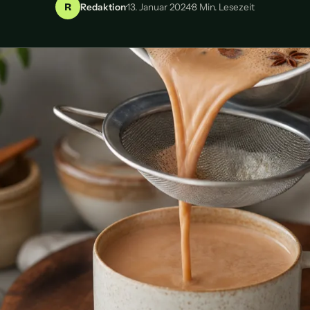
R
Redaktion
·
13. Januar 2024
·
8 Min. Lesezeit