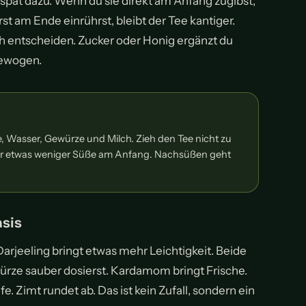
 spät dazu. Wenn du sie direkt am Anfang zugibst,
st am Ende einrührst, bleibt der Tee kantiger.
h entscheiden. Zucker oder Honig ergänzt du
gewogen.
, Wasser, Gewürze und Milch. Zieh den Tee nicht zu
ieber etwas weniger Süße am Anfang. Nachsüßen geht
asis
 Darjeeling bringt etwas mehr Leichtigkeit. Beide
ürze sauber dosierst. Kardamom bringt Frische.
e. Zimt rundet ab. Das ist kein Zufall, sondern ein