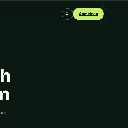
Anmelden
ch
en
ied.