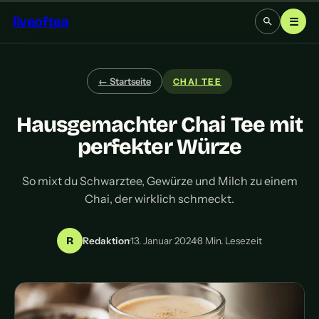
liveoftea
☰
← Startseite
CHAI TEE
Hausgemachter Chai Tee mit
perfekter Würze
So mixt du Schwarztee, Gewürze und Milch zu einem
Chai, der wirklich schmeckt.
R
Redaktion
·
13. Januar 2024
·
8 Min. Lesezeit