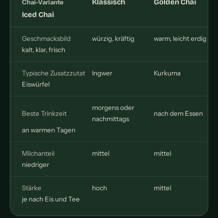
Klassisch
Golden Chai
Chai-Variante
Iced Chai
Geschmacksbild
würzig, kräftig
warm, leicht erdig
kalt, klar, frisch
Typische Zusatzzutat
Ingwer
Kurkuma
Eiswürfel
morgens oder
Beste Trinkzeit
nach dem Essen
nachmittags
an warmen Tagen
Milchanteil
mittel
mittel
niedriger
Stärke
hoch
mittel
je nach Eis und Tee