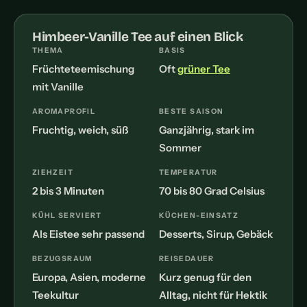
Himbeer-Vanille Tee auf einen Blick
THEMA
BASIS
Früchteteemischung
Oft
grüner Tee
mit Vanille
AROMAPROFIL
BESTE SAISON
Fruchtig, weich, süß
Ganzjährig, stark im
Sommer
ZIEHZEIT
TEMPERATUR
2 bis 3 Minuten
70 bis 80 Grad Celsius
KÜHL SERVIERT
KÜCHEN-EINSATZ
Als Eistee sehr passend
Desserts, Sirup, Gebäck
BEZUGSRAUM
REISEDAUER
Europa, Asien, moderne
Kurz genug für den
Teekultur
Alltag, nicht für Hektik