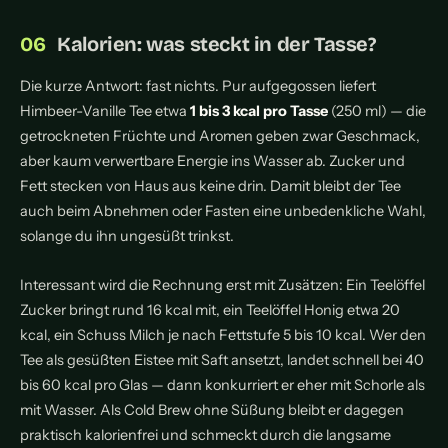
Kalorien: was steckt in der Tasse?
Die kurze Antwort: fast nichts. Pur aufgegossen liefert
Himbeer-Vanille Tee etwa
1 bis 3 kcal pro Tasse
(250 ml) — die
getrockneten Früchte und Aromen geben zwar Geschmack,
aber kaum verwertbare Energie ins Wasser ab. Zucker und
Fett stecken von Haus aus keine drin. Damit bleibt der Tee
auch beim Abnehmen oder Fasten eine unbedenkliche Wahl,
solange du ihn ungesüßt trinkst.
Interessant wird die Rechnung erst mit Zusätzen: Ein Teelöffel
Zucker bringt rund 16 kcal mit, ein Teelöffel Honig etwa 20
kcal, ein Schuss Milch je nach Fettstufe 5 bis 10 kcal. Wer den
Tee als gesüßten Eistee mit Saft ansetzt, landet schnell bei 40
bis 60 kcal pro Glas — dann konkurriert er eher mit Schorle als
mit Wasser. Als Cold Brew ohne Süßung bleibt er dagegen
praktisch kalorienfrei und schmeckt durch die langsame