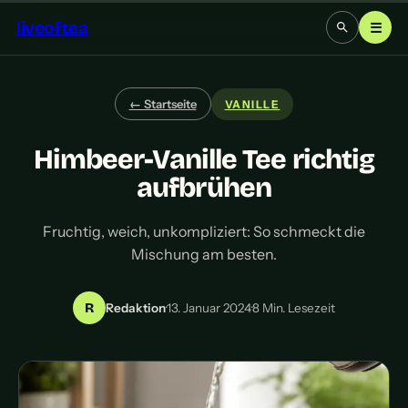
liveoftea
☰
← Startseite
VANILLE
Himbeer-Vanille Tee richtig
aufbrühen
Fruchtig, weich, unkompliziert: So schmeckt die
Mischung am besten.
R
Redaktion
·
13. Januar 2024
·
8 Min. Lesezeit