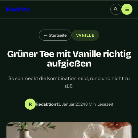
liveoftea
☰
← Startseite
VANILLE
Grüner Tee mit Vanille richtig
aufgießen
So schmeckt die Kombination mild, rund und nicht zu
süß.
R
Redaktion
·
13. Januar 2024
·
8 Min. Lesezeit