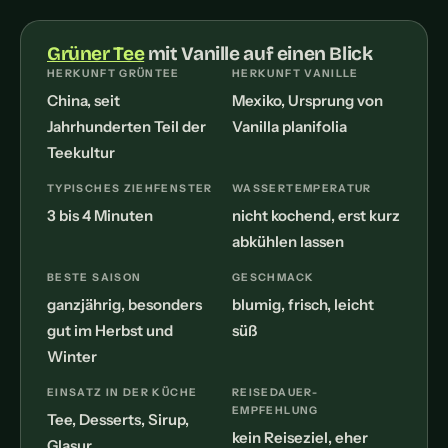
Grüner Tee
mit Vanille auf einen Blick
HERKUNFT GRÜNTEE
HERKUNFT VANILLE
China, seit
Mexiko, Ursprung von
Jahrhunderten Teil der
Vanilla planifolia
Teekultur
TYPISCHES ZIEHFENSTER
WASSERTEMPERATUR
3 bis 4 Minuten
nicht kochend, erst kurz
abkühlen lassen
BESTE SAISON
GESCHMACK
ganzjährig, besonders
blumig, frisch, leicht
gut im Herbst und
süß
Winter
EINSATZ IN DER KÜCHE
REISEDAUER-
EMPFEHLUNG
Tee, Desserts, Sirup,
kein Reiseziel, eher
Glasur