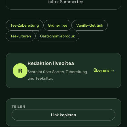
kalter Sommertee
Tee-Zubereitung
Grüner Tee
Vanille-Getränk
Teekulturen
Gastronomieproduk
Redaktion liveoftea
R
Über uns →
Schreibt über Sorten, Zubereitung
und Teekultur.
TEILEN
Link kopieren