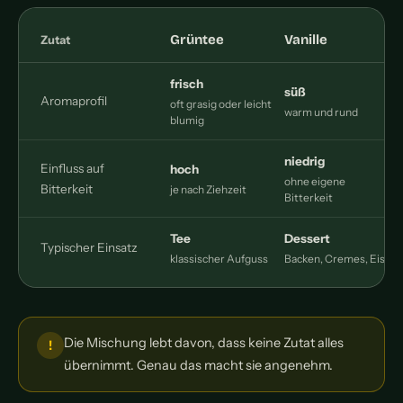
Grüntee
Vanille
Zutat
frisch
süß
Aromaprofil
oft grasig oder leicht
warm und rund
m
blumig
niedrig
Einfluss auf
hoch
ohne eigene
Bitterkeit
je nach Ziehzeit
Bitterkeit
Tee
Dessert
Typischer Einsatz
klassischer Aufguss
Backen, Cremes, Eis
Die Mischung lebt davon, dass keine Zutat alles
übernimmt. Genau das macht sie angenehm.