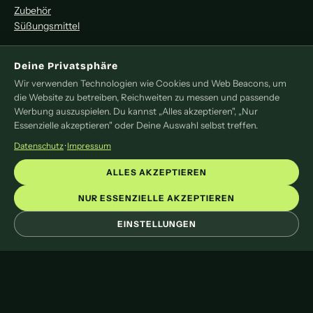
Zubehör
Süßungsmittel
MITMACHEN
Deine Privatsphäre
Wir verwenden Technologien wie Cookies und Web Beacons, um
Redaktion
die Website zu betreiben, Reichweiten zu messen und passende
Pressemitteilung
Werbung auszuspielen. Du kannst „Alles akzeptieren", „Nur
Newsletter
Essenzielle akzeptieren" oder Deine Auswahl selbst treffen.
Kontakt
Datenschutz
·
Impressum
LEGAL
ALLES AKZEPTIEREN
Impressum
NUR ESSENZIELLE AKZEPTIEREN
Datenschutz
EINSTELLUNGEN
Cookie-Einstellungen
© 2026 liveoftea. Das Online-Magazin rund um Tee.
Mit
♥
und viel Tee gemacht.