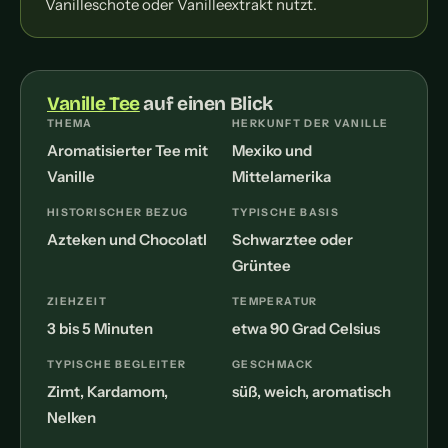
Vanilleschote oder Vanilleextrakt nutzt.
Vanille Tee
auf einen Blick
THEMA
HERKUNFT DER VANILLE
Aromatisierter Tee mit
Mexiko und
Vanille
Mittelamerika
HISTORISCHER BEZUG
TYPISCHE BASIS
Azteken und Chocolatl
Schwarztee oder
Grüntee
ZIEHZEIT
TEMPERATUR
3 bis 5 Minuten
etwa 90 Grad Celsius
TYPISCHE BEGLEITER
GESCHMACK
Zimt, Kardamom,
süß, weich, aromatisch
Nelken