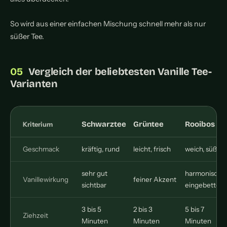
So wird aus einer einfachen Mischung schnell mehr als nur
süßer Tee.
Vergleich der beliebtesten Vanille Tee-
Varianten
Schwarztee
Grüntee
Rooibos
Kriterium
Geschmack
kräftig, rund
leicht, frisch
weich, süß
sehr gut
harmonisch
Vanillewirkung
feiner Akzent
sichtbar
eingebettet
3 bis 5
2 bis 3
5 bis 7
Ziehzeit
Minuten
Minuten
Minuten