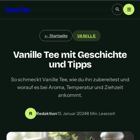
liveoftea
☰
← Startseite
VANILLE
Vanille Tee mit Geschichte
und Tipps
So schmeckt Vanille Tee, wie du ihn zubereitest und
worauf es bei Aroma, Temperatur und Ziehzeit
ankommt.
R
Redaktion
·
13. Januar 2024
·
8 Min. Lesezeit