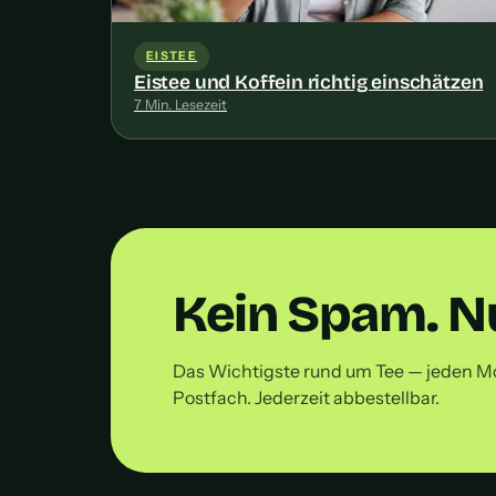
EISTEE
Eistee und Koffein richtig einschätzen
7 Min. Lesezeit
Kein Spam. Nu
Das Wichtigste rund um Tee — jeden M
Postfach. Jederzeit abbestellbar.