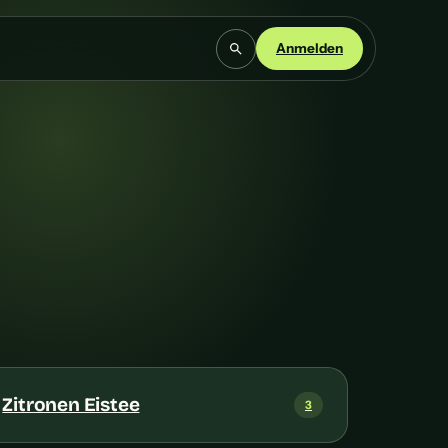
Anmelden
Zitronen Eistee
3