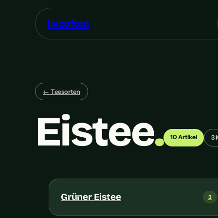
liveoftea
← Teesorten
Eistee
.
10 Artikel
3 
Grüner Eistee
3