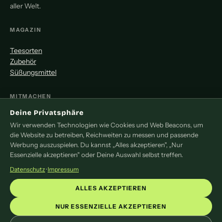
aller Welt.
MAGAZIN
Teesorten
Zubehör
Süßungsmittel
MITMACHEN
Deine Privatsphäre
Redaktion
Wir verwenden Technologien wie Cookies und Web Beacons, um
Pressemitteilung
die Website zu betreiben, Reichweiten zu messen und passende
Newsletter
Werbung auszuspielen. Du kannst „Alles akzeptieren", „Nur
Kontakt
Essenzielle akzeptieren" oder Deine Auswahl selbst treffen.
Datenschutz
·
Impressum
LEGAL
ALLES AKZEPTIEREN
Impressum
Datenschutz
NUR ESSENZIELLE AKZEPTIEREN
Cookie-Einstellungen