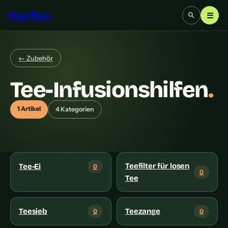
liveoftea
☰
← Zubehör
Tee-Infusionshilfen
.
1 Artikel
4 Kategorien
Teefilter für losen
Tee-Ei
0
0
Tee
Teesieb
Teezange
0
0