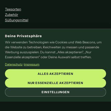
Teesorten
Zubehör
Süßungsmittel
MITMACHEN
Deine Privatsphäre
Redaktion
Wir verwenden Technologien wie Cookies und Web Beacons, um
die Website zu betreiben, Reichweiten zu messen und passende
Pressemitteilung
Werbung auszuspielen. Du kannst „Alles akzeptieren", „Nur
Newsletter
Essenzielle akzeptieren" oder Deine Auswahl selbst treffen.
Kontakt
Datenschutz
·
Impressum
LEGAL
ALLES AKZEPTIEREN
Impressum
NUR ESSENZIELLE AKZEPTIEREN
Datenschutz
Cookie-Einstellungen
EINSTELLUNGEN